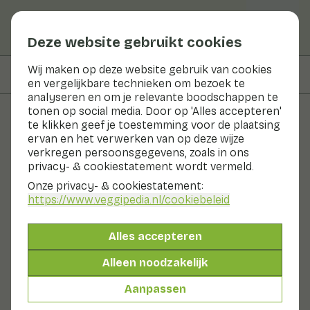
Deze website gebruikt cookies
Wij maken op deze website gebruik van cookies
Op deze pagina
Bereidingswijze
en vergelijkbare technieken om bezoek te
analyseren en om je relevante boodschappen te
tonen op social media. Door op 'Alles accepteren'
te klikken geef je toestemming voor de plaatsing
Recepten
ervan en het verwerken van op deze wijze
verkregen persoonsgegevens, zoals in ons
Teriyaki aardappelspiesjes
privacy- & cookiestatement wordt vermeld.
Onze privacy- & cookiestatement:
Bijgerecht
2 pers
30 - 60 min
https://www.veggipedia.nl
/cookiebeleid
Met seizoensproducten
Alles accepteren
125gr groenten p.p.
Alleen noodzakelijk
Aanpassen
Ingrediënten
2 pers