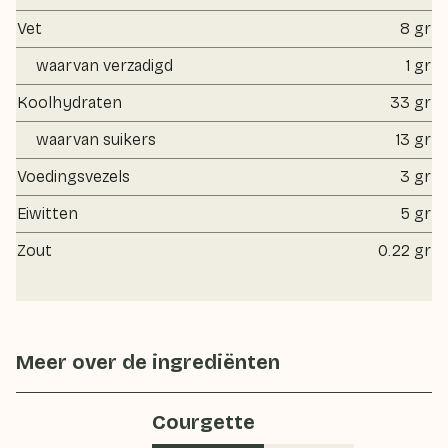
Vet
8 gr
waarvan verzadigd
1 gr
Koolhydraten
33 gr
waarvan suikers
13 gr
Voedingsvezels
3 gr
Eiwitten
5 gr
Zout
0.22 gr
Meer over de ingrediënten
Courgette