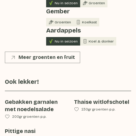
Nu in seizoen
Groenten
Gember
Groenten
Koelkast
Aardappels
Nu in seizoen
Koel & donker
Meer groenten en fruit
Ook lekker!
Gebakken garnalen
Thaise witlofschotel
met noedelsalade
230gr groenten p.p.
200gr groenten p.p.
Pittige nasi