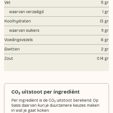
Vet
5 gr
waarvan verzadigd
1 gr
Koolhydraten
13 gr
waarvan suikers
11 gr
Voedingsvezels
6 gr
Eiwitten
2 gr
Zout
0.14 gr
CO₂ uitstoot per ingrediënt
Per ingrediënt is de CO₂ uitstoot berekend. Op
basis daarvan kun je duurzamere keuzes maken
in wat je gaat koken.