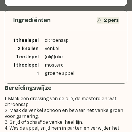
Ingrediënten
2 pers
1 theelepel
citroensap
2 knollen
venkel
1 eetlepel
(olijf)olie
1 theelepel
mosterd
1
groene appel
Bereidingswijze
1. Maak een dressing van de olie, de mosterd en wat
citroensap.
2. Maak de venkel schoon en bewaar het venkelgroen
voor garnering.
3. Snijd of schaaf de venkel heel fijn.
4. Was de appel, snijd hem in parten en verwijder het