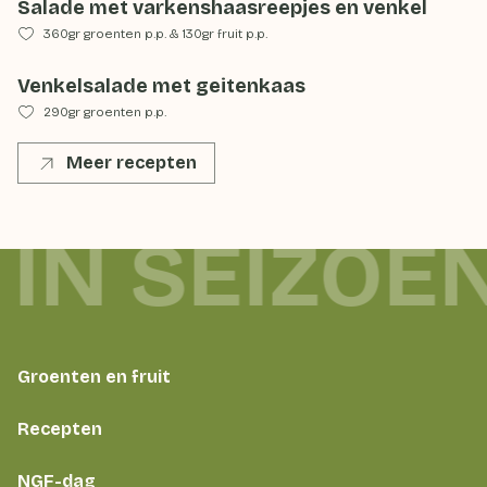
Salade met varkenshaasreepjes en venkel
360gr groenten p.p.
&
130gr fruit p.p.
Venkelsalade met geitenkaas
290gr groenten p.p.
Meer recepten
 IN SEIZOE
Groenten en fruit
Recepten
NGF-dag