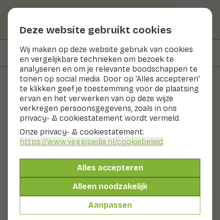
Deze website gebruikt cookies
Wij maken op deze website gebruik van cookies
Op deze pagina
Voedingswaarden
en vergelijkbare technieken om bezoek te
analyseren en om je relevante boodschappen te
tonen op social media. Door op 'Alles accepteren'
te klikken geef je toestemming voor de plaatsing
Recepten
ervan en het verwerken van op deze wijze
verkregen persoonsgegevens, zoals in ons
Venkelsalade met appel
privacy- & cookiestatement wordt vermeld.
Onze privacy- & cookiestatement:
Hoofdgerecht
2 pers
10 - 20 min
https://www.veggipedia.nl
/cookiebeleid
Benieuwd naar de CO₂ uitstoot per ingrediënt?
Alles accepteren
Bekijk de impact
Alleen noodzakelijk
Aanpassen
Met seizoensproducten
360gr groenten p.p.
&
70gr fruit p.p.