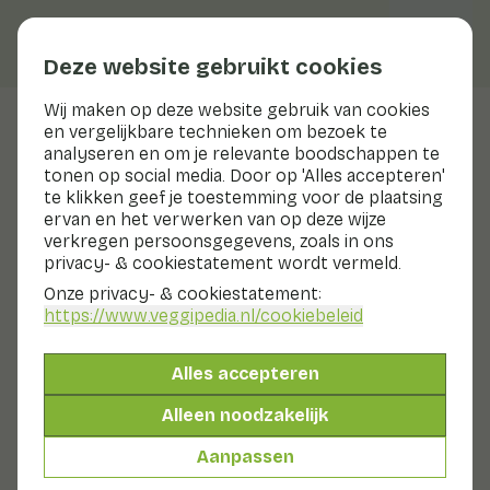
Deze website gebruikt cookies
Wij maken op deze website gebruik van cookies
en vergelijkbare technieken om bezoek te
Veggiblogs
analyseren en om je relevante boodschappen te
tonen op social media. Door op 'Alles accepteren'
4 lekkere seizoensgerechten
te klikken geef je toestemming voor de plaatsing
voor september
ervan en het verwerken van op deze wijze
verkregen persoonsgegevens, zoals in ons
privacy- & cookiestatement wordt vermeld.
29 augustus 2019
Onze privacy- & cookiestatement:
Seizoensgroenten zijn niet alleen extra lekker, maar ook
https://www.veggipedia.nl
/cookiebeleid
duurzaam. Een aantal heerlijke recepten met
seizoensgroenten van september op een rij.
Alles accepteren
Eerder schreven we al een blog over
lekkere
Alleen noodzakelijk
gerechten met de seizoensgroenten van augustus
, dit
keer zetten we een aantal lekkere hoofdgerechten
Aanpassen
met seizoensgroenten van
september
op een rij.