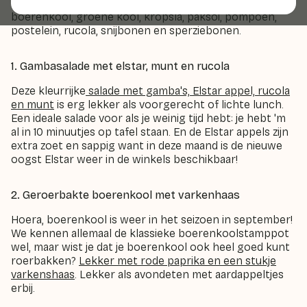
Seizoensgroenten in september zijn onder andere
boerenkool, groene kool, kropsla, paksoi, pompoen,
postelein, rucola, snijbonen en sperziebonen.
1. Gambasalade met elstar, munt en rucola
Deze kleurrijke
salade met gamba's, Elstar appel, rucola
en munt
is erg lekker als voorgerecht of lichte lunch.
Een ideale salade voor als je weinig tijd hebt: je hebt 'm
al in 10 minuutjes op tafel staan. En de Elstar appels zijn
extra zoet en sappig want in deze maand is de nieuwe
oogst Elstar weer in de winkels beschikbaar!
2. Geroerbakte boerenkool met varkenhaas
Hoera, boerenkool is weer in het seizoen in september!
We kennen allemaal de klassieke boerenkoolstamppot
wel, maar wist je dat je boerenkool ook heel goed kunt
roerbakken?
Lekker met rode paprika en een stukje
varkenshaas
. Lekker als avondeten met aardappeltjes
erbij.