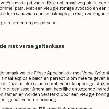
rfrissende pit van radijsjes, allemaal verpakt in een h
rommel past. Met een vleugje romige avocado en een p
dt deze sandwich een smaakexplosie die je zintuigen za
5 gram groenten per persoon.
ade met verse geitenkaas
de smaak van de Frisse Appelsalade met Verse Geitenk
 smaakexplosie biedt en perfect is om mee te geven 
ool. Deze unieke salade combineert knapperige stukj
d met een assortiment aan heerlijke en gezonde ingred
n samen en worden versterkt door een vleugje honing
rfect gebalanceerde ervaring.