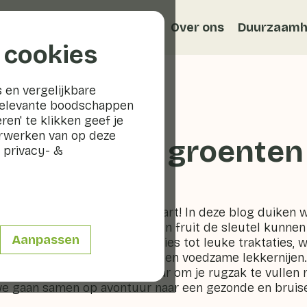
Recepten
Veggiblogs
Over ons
Duurzaamh
 cookies
 en vergelijkbare
relevante boodschappen
ren' te klikken geef je
erwerken van op deze
school met groenten 
 privacy- &
t een verse en knapperige start! In deze blog duiken 
ntdekken we hoe groenten en fruit de sleutel kunnen z
Aanpassen
Van kleurrijke lunchboxcreaties tot leuke traktaties, we
unt verrijken met smaakvolle en voedzame lekkernijen.
akaas thuis en maak je klaar om je rugzak te vullen
we gaan samen op avontuur naar een gezonde en bruis