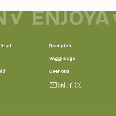
N
ENJOYA
fruit
Recepten
Veggiblogs
id
Over ons