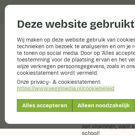
Groenten en fruit
Deze website gebruikt
Wij maken op deze website gebruik van cookies
technieken om bezoek te analyseren en om je 
Veggiblogs
te tonen op social media. Door op 'Alles accepte
toestemming voor de plaatsing ervan en het v
Back to 
wijze verkregen persoonsgegevens, zoals in ons
cookiestatement wordt vermeld.
24 augustus 2023
Onze privacy- & cookiestatement:
https://www.veggipedia.nl
/cookiebeleid
Terug naar school me
gezonde voeding en o
Alles accepteren
Alleen noodzakelijk
succesvol schooljaar. 
hoe je je schooldag k
boterhammen met pind
aan vitaminen, want 
school!