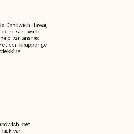
de Sandwich Hawai,
zondere sandwich
theid van ananas
 Met een knapperige
tdekking.
sandwich met
smaak van