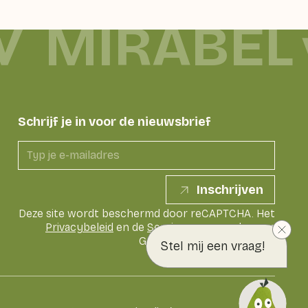
MIRABEL
Schrijf je in voor de nieuwsbrief
Inschrijven
Deze site wordt beschermd door reCAPTCHA. Het
Privacybeleid
en de
Servicevoorwaarden
van
Google zijn van toepassing
Stel mij een vraag!