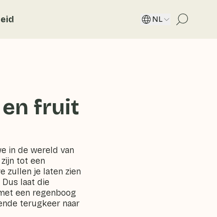
eid
NL
en fruit
we in de wereld van
ijn tot een
 zullen je laten zien
 Dus laat die
 met een regenboog
ende terugkeer naar