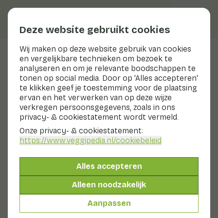
Deze website gebruikt cookies
Wij maken op deze website gebruik van cookies
en vergelijkbare technieken om bezoek te
Veggiblogs
analyseren en om je relevante boodschappen te
tonen op social media. Door op 'Alles accepteren'
Vergeet Blue Monday met
te klikken geef je toestemming voor de plaatsing
kleurrijke recepten
ervan en het verwerken van op deze wijze
verkregen persoonsgegevens, zoals in ons
privacy- & cookiestatement wordt vermeld.
11 januari 2024
Onze privacy- & cookiestatement:
Blauwe maandag staat voor de deur, een dag die vaak
https://www.veggipedia.nl
/cookiebeleid
geassocieerd wordt met een dipje in ons humeur. Maar
laten we deze 'somberste dag van het jaar' omtoveren
tot een kleurrijk feest! Deze blog staat in het teken van
Alles accepteren
het doorbreken van de Blue Monday-blues met
Alleen noodzakelijk
heerlijke gerechten met verrassende veelzijdigheid
blauwe groenten en fruit. Haal daarom nu alvast alle
Aanpassen
ingrediënten in huis en bereid je voor om Blue Monday
door te komen.