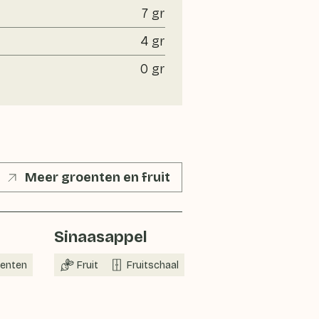
7 gr
4 gr
0 gr
Meer groenten en fruit
Sinaasappel
Blauwe be
enten
Fruit
Fruitschaal
Nu in seizo