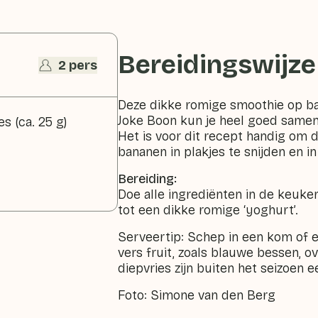
Bereidingswijze
2 pers
Deze dikke romige smoothie op bas
Joke Boon kun je heel goed samen 
s (ca. 25 g)
Het is voor dit recept handig om d
bananen in plakjes te snijden en in
Bereiding:
Doe alle ingrediënten in de keuk
tot een dikke romige ‘yoghurt’.
Serveertip: Schep in een kom of e
vers fruit, zoals blauwe bessen, o
diepvries zijn buiten het seizoen e
Foto: Simone van den Berg