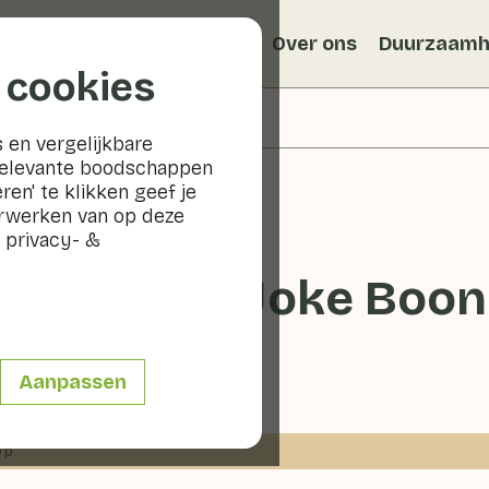
Recepten
Veggiblogs
Over ons
Duurzaamh
 cookies
 en vergelijkbare
relevante boodschappen
ren' te klikken geef je
erwerken van op deze
 privacy- &
oothie van Joke Boon
n
Aanpassen
.p.