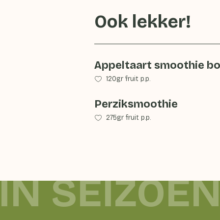
Ook lekker!
Appeltaart smoothie b
120gr fruit p.p.
Perziksmoothie
275gr fruit p.p.
IN SEIZOEN