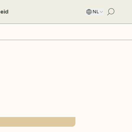
eid
NL