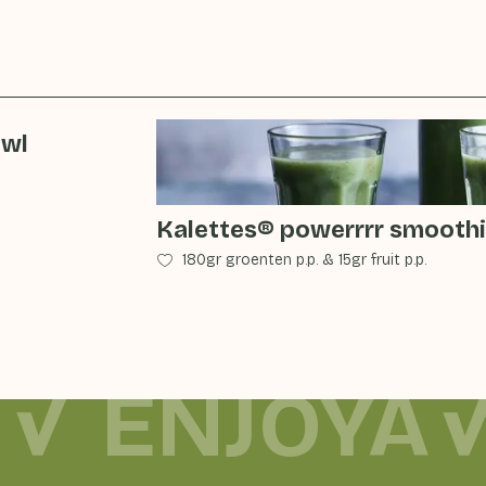
owl
Kalettes® powerrrr smooth
180gr groenten p.p.
&
15gr fruit p.p.
ENJOYA