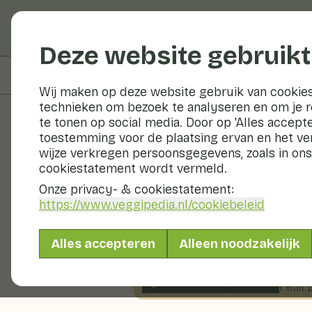
Groenten en fruit
Deze website gebruikt
Op deze pagina
Voedingswaarden
Wij maken op deze website gebruik van cookies
technieken om bezoek te analyseren en om je 
te tonen op social media. Door op 'Alles accepte
toestemming voor de plaatsing ervan en het v
Recepten
wijze verkregen persoonsgegevens, zoals in ons
cookiestatement wordt vermeld.
Gruitige sm
Onze privacy- & cookiestatement:
https://www.veggipedia.nl
/cookiebeleid
Ontbijt
2 pers
0 - 10 mi
Alles accepteren
Alleen noodzakelijk
Met seizoensproducten
105gr groenten p.p.
&
130gr fruit p