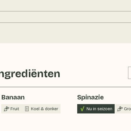
ingrediënten
Banaan
Spinazie
Fruit
Koel & donker
Nu in seizoen
Gro