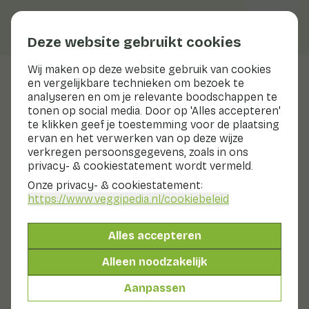
Deze website gebruikt cookies
Wij maken op deze website gebruik van cookies
en vergelijkbare technieken om bezoek te
Veggiblogs
analyseren en om je relevante boodschappen te
tonen op social media. Door op 'Alles accepteren'
Vier Koningsdag met oranje
te klikken geef je toestemming voor de plaatsing
groenten op je bord
ervan en het verwerken van op deze wijze
verkregen persoonsgegevens, zoals in ons
privacy- & cookiestatement wordt vermeld.
23 april 2026
Onze privacy- & cookiestatement:
Koningsdag is de dag waarop heel Nederland
https://www.veggipedia.nl
/cookiebeleid
samenkomt om te genieten van gezelligheid, muziek en
lekker eten. Van struinen over de vrijmarkt tot dansen
op straat of ontspannen in het park met vrienden en
Alles accepteren
familie. Juist op zo’n feestelijke dag is het leuk om uit te
Alleen noodzakelijk
pakken met gerechten die niet alleen lekker en
makkelijk zijn, maar er ook kleurrijk uitzien. En wat past
Aanpassen
er beter bij het oranje feest dan groente met een
oranje kleur.