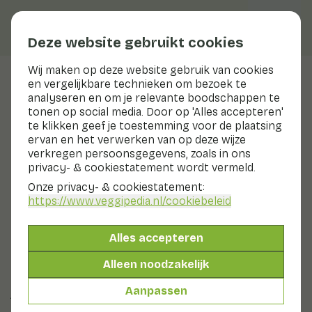
Deze website gebruikt cookies
Wij maken op deze website gebruik van cookies
en vergelijkbare technieken om bezoek te
Veggiblogs
analyseren en om je relevante boodschappen te
tonen op social media. Door op 'Alles accepteren'
Witlof biedt jou een heerlijke
te klikken geef je toestemming voor de plaatsing
groenteboost
ervan en het verwerken van op deze wijze
verkregen persoonsgegevens, zoals in ons
privacy- & cookiestatement wordt vermeld.
1 februari 2024
Onze privacy- & cookiestatement:
Bij onze buren is het deze week 'de week van het
https://www.veggipedia.nl
/cookiebeleid
Witloof', daarom zetten we in deze blog de witlof in de
schijnwerpers. Witlof wordt ook wel Brussels lof
genoemd. Er zijn tal van manieren om witlof te eten:
Alles accepteren
rauw als sla, gestoomd, gesmoord en zelf als soep. De
Alleen noodzakelijk
meest geliefde bereiding is toch wel het traditionele
‘hamrolletje’ met kaassaus, maar in deze blog laten we
Aanpassen
jou zien wat je nog meer kan met witlof.