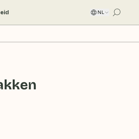
eid
NL
bakken