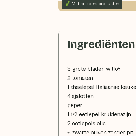
Met seizoensproducten
330gr groenten p.p.
Ingrediënten
8 grote bladen witlof
2 tomaten
1 theelepel Italiaanse keuk
4 sjalotten
peper
1 1/2 eetlepel kruidenazijn
2 eetlepels olie
6 zwarte olijven zonder pit