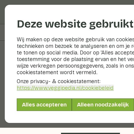
Groenten en fruit
Deze website gebruikt
Op deze pagina
Ingrediënten
Wij maken op deze website gebruik van cookies
technieken om bezoek te analyseren en om je 
te tonen op social media. Door op 'Alles accepte
toestemming voor de plaatsing ervan en het v
Recepten
wijze verkregen persoonsgegevens, zoals in ons
cookiestatement wordt vermeld.
Gevulde wi
Onze privacy- & cookiestatement:
https://www.veggipedia.nl
/cookiebeleid
sjalotjes
Alles accepteren
Alleen noodzakelijk
Bijgerecht
2 pers
0 - 1