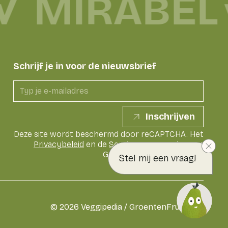
MIRABEL
Schrijf je in voor de nieuwsbrief
Inschrijven
Deze site wordt beschermd door reCAPTCHA. Het
Privacybeleid
en de
Servicevoorwaarden
van
Google zijn van toepassing
Stel mij een vraag!
©
2026
Veggipedia / GroentenFruit Huis