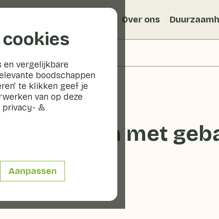
Recepten
Veggiblogs
Over ons
Duurzaamh
 cookies
 en vergelijkbare
relevante boodschappen
ren' te klikken geef je
erwerken van op deze
 privacy- &
tlofbladeren met ge
Aanpassen
0 min