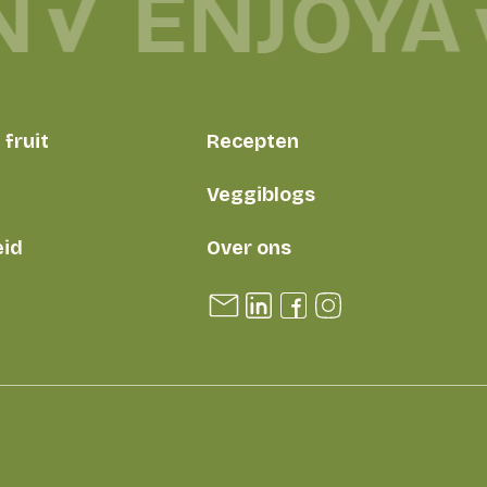
N
ENJOYA
fruit
Recepten
Veggiblogs
id
Over ons