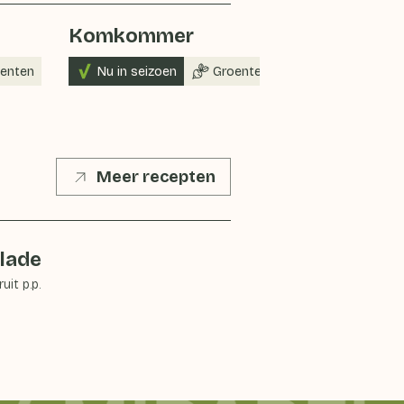
Komkommer
enten
Nu in seizoen
Groenten
Meer recepten
alade
ruit p.p.