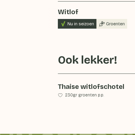
Witlof
Nu in seizoen
Groenten
Ook lekker!
Thaise witlofschotel
230gr groenten p.p.