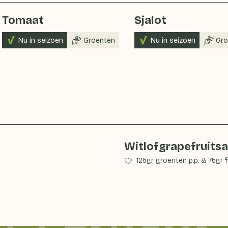
Tomaat
Sjalot
Nu in seizoen
Groenten
Nu in seizoen
Gro
Witlofgrapefruits
125gr groenten p.p.
&
75gr f