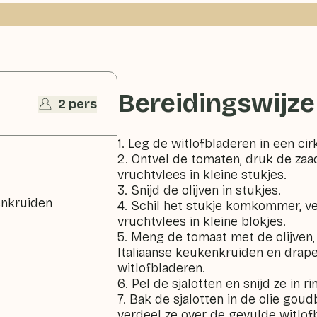
Bereidingswijze
2 pers
1. Leg de witlofbladeren in een cir
2. Ontvel de tomaten, druk de zaad
vruchtvlees in kleine stukjes.
3. Snijd de olijven in stukjes.
enkruiden
4. Schil het stukje komkommer, ve
vruchtvlees in kleine blokjes.
5. Meng de tomaat met de olijve
Italiaanse keukenkruiden en drap
witlofbladeren.
6. Pel de sjalotten en snijd ze in ri
7. Bak de sjalotten in de olie goud
verdeel ze over de gevulde witlof