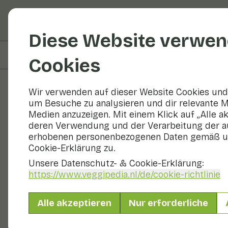
Obst und Gemüse
R
Diese Website verwen
Auf dieser Seite
Zutaten
Cookies
Wir verwenden auf dieser Website Cookies und 
um Besuche zu analysieren und dir relevante M
Rezepte
Medien anzuzeigen. Mit einem Klick auf „Alle a
deren Verwendung und der Verarbeitung der a
pak choi m
erhobenen personenbezogenen Daten gemäß u
Cookie-Erklärung zu.
Unsere Datenschutz- & Cookie-Erklärung:
https://www.veggipedia.nl
/de/cookie-richtlinie
Hauptgericht
2 Personen
Alle akzeptieren
Nur erforderliche
Mit saisonalen Produkten
250 g Gemüse p. P.