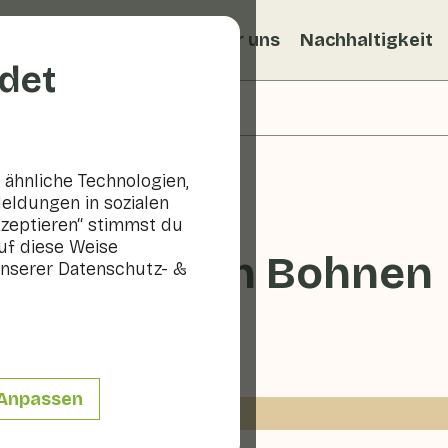
ezepte
Veggiblogs
Über uns
Nachhaltigkeit
det
ähnliche Technologien,
eldungen in sozialen
kzeptieren“ stimmst du
uf diese Weise
it schwarzen Bohnen
nserer Datenschutz- &
10 - 20 min
Anpassen