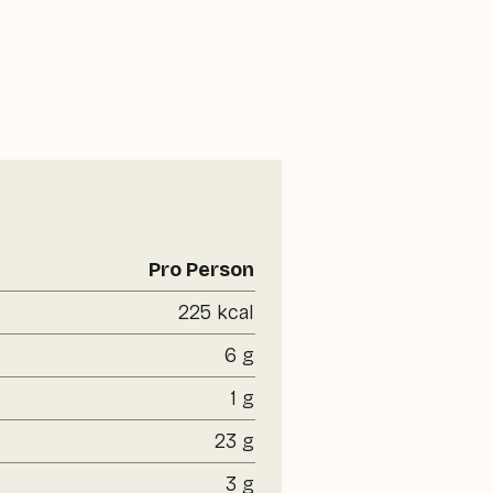
Pro Person
225 kcal
6 g
1 g
23 g
3 g