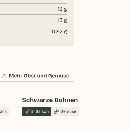
12 g
13 g
0.82 g
Mehr Obst und Gemüse
Schwarze Bohnen
rank
In Saison
Gemüse