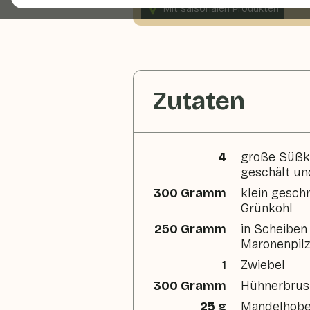
Mit saisonalen Produkten
165 g Gemüse p. P.
Zutaten
4
große Süßka
geschält un
300 Gramm
klein gesch
Grünkohl
250 Gramm
in Scheiben
Maronenpil
1
Zwiebel
300 Gramm
Hühnerbrus
25 g
Mandelhobe