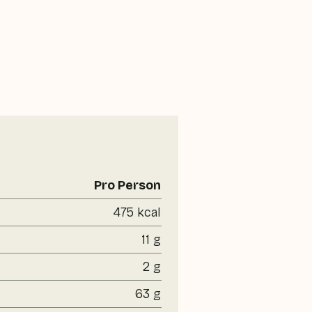
Pro Person
475 kcal
11 g
2 g
63 g