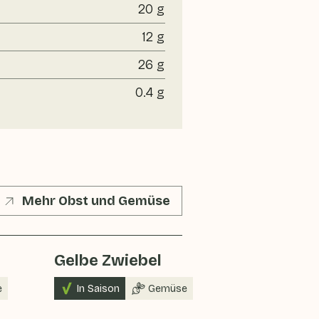
20 g
12 g
26 g
0.4 g
Mehr Obst und Gemüse
Gelbe Zwiebel
e
In Saison
Gemüse