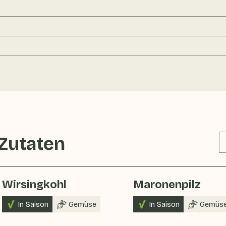
 Zutaten
Wirsingkohl
Maronenpilz
In Saison
Gemüse
In Saison
Gemüs