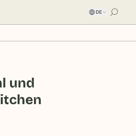
DE
hl und
itchen