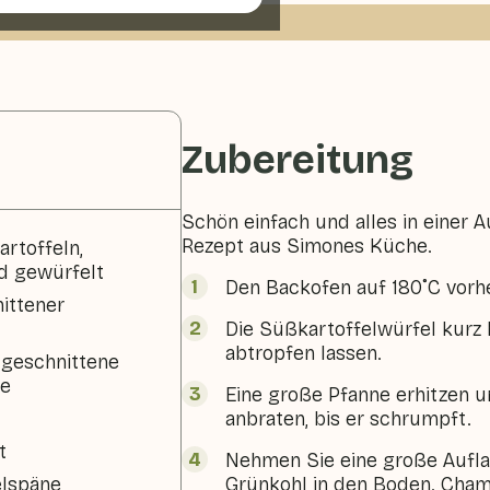
Zubereitung
Schön einfach und alles in einer A
Rezept aus Simones Küche.
rtoffeln,
d gewürfelt
Den Backofen auf 180˚C vorhe
nittener
Die Süßkartoffelwürfel kurz
abtropfen lassen.
 geschnittene
ze
Eine große Pfanne erhitzen u
anbraten, bis er schrumpft.
t
Nehmen Sie eine große Aufla
lspäne
Grünkohl in den Boden. Cham