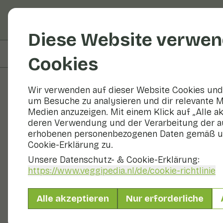
Obst und Gemüse
R
Diese Website verwen
Auf dieser Seite
Zutaten
Cookies
Wir verwenden auf dieser Website Cookies und 
um Besuche zu analysieren und dir relevante M
Rezepte
Medien anzuzeigen. Mit einem Klick auf „Alle a
deren Verwendung und der Verarbeitung der a
Süßkartoffe
erhobenen personenbezogenen Daten gemäß u
Cookie-Erklärung zu.
gekochtem 
Unsere Datenschutz- & Cookie-Erklärung:
https://www.veggipedia.nl
/de/cookie-richtlinie
Hauptgericht
30 - 60 min
Alle akzeptieren
Nur erforderliche