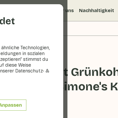
ezepte
Veggiblogs
Über uns
Nachhaltigkeit
det
ähnliche Technologien,
eldungen in sozialen
kzeptieren“ stimmst du
uf diese Weise
lgericht mit Grünko
nserer Datenschutz- &
Huhn von Simone's K
Anpassen