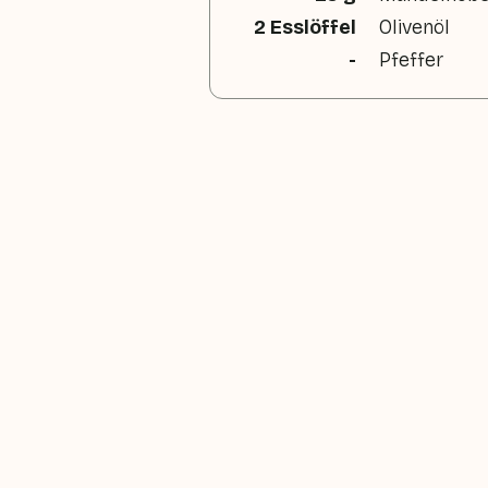
2 Esslöffel
Olivenöl
-
Pfeffer