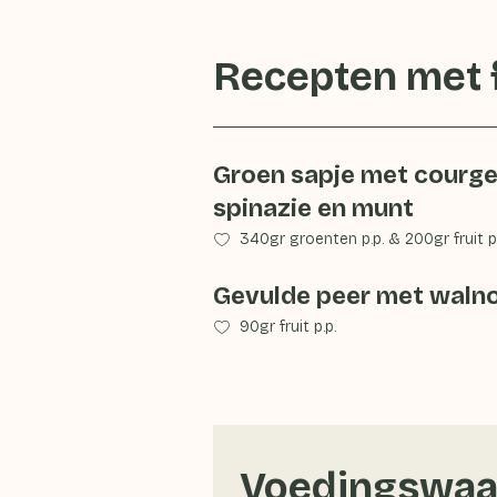
Recepten met
Groen sapje met courget
spinazie en munt
340gr groenten p.p.
&
200gr fruit p
Gevulde peer met waln
90gr fruit p.p.
Voedingswaa