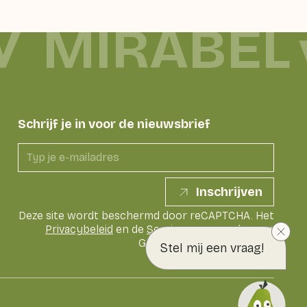
MIRABEL
Schrijf je in voor de nieuwsbrief
Inschrijven
Deze site wordt beschermd door reCAPTCHA. Het
Privacybeleid
en de
Servicevoorwaarden
van
Google zijn van toepassing
Stel mij een vraag!