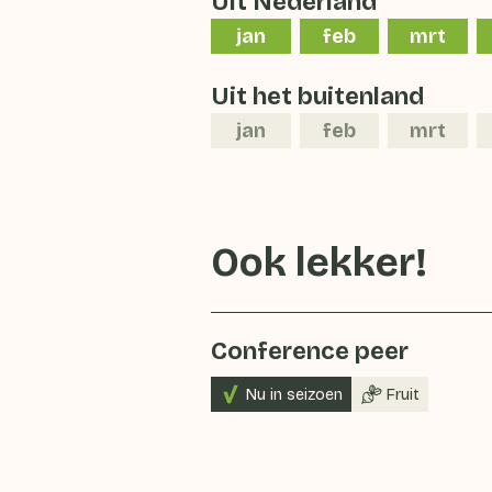
Uit Nederland
jan
feb
mrt
Uit het buitenland
jan
feb
mrt
Ook lekker!
Conference peer
Nu in seizoen
Fruit