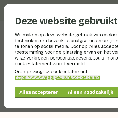
Groenten en fruit
Deze website gebruikt
Op deze pagina
Informatie
Wij maken op deze website gebruik van cookies
technieken om bezoek te analyseren en om je 
te tonen op social media. Door op 'Alles accepte
toestemming voor de plaatsing ervan en het v
Groenten en fruit
wijze verkregen persoonsgegevens, zoals in ons
cookiestatement wordt vermeld.
Onze privacy- & cookiestatement:
https://www.veggipedia.nl
/cookiebeleid
Alles accepteren
Alleen noodzakelijk