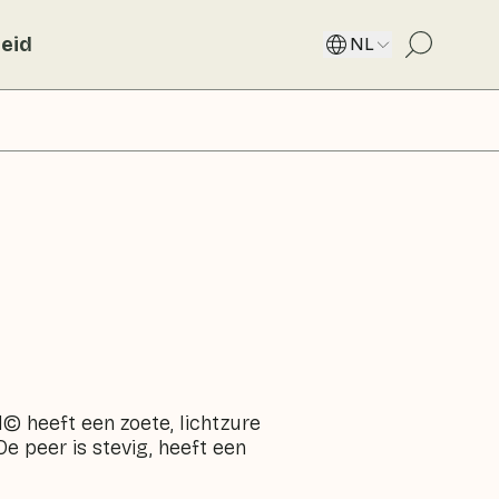
eid
NL
© heeft een zoete, lichtzure
e peer is stevig, heeft een