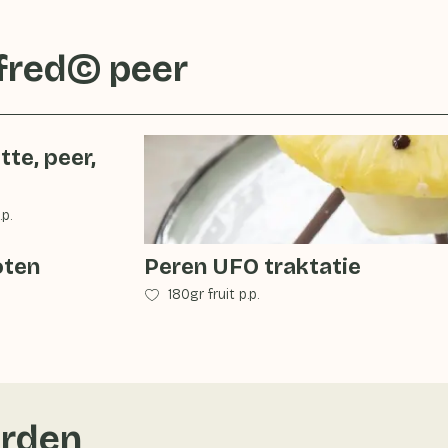
fred© peer
te, peer,
.p.
oten
Peren UFO traktatie
180gr fruit p.p.
rden