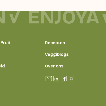
N
ENJOYA
fruit
Recepten
Veggiblogs
id
Over ons