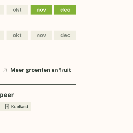
okt
nov
dec
okt
nov
dec
Meer groenten en fruit
peer
Koelkast