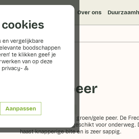
Recepten
Veggiblogs
Over ons
Duurzaamh
 cookies
 en vergelijkbare
relevante boodschappen
ren' te klikken geef je
erwerken van op deze
 privacy- &
Fred© peer
Aanpassen
Fruit
Fruitschaal
De Fred© peer is een groen/gele peer. De Fred
smaak en is perfect geschikt voor onderweg. D
haast knapperige bite en is zeer sappig.