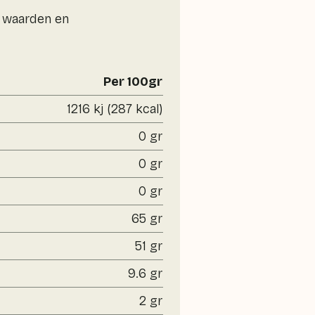
e waarden en
Per 100gr
1216 kj (287 kcal)
0 gr
0 gr
0 gr
65 gr
51 gr
9.6 gr
2 gr