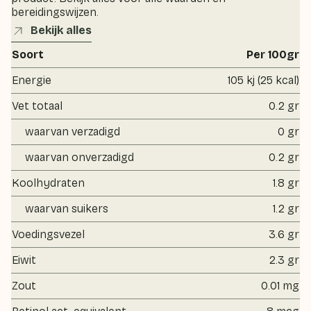
bereidingswijzen.
Bekijk alles
Soort
Per 100gr
Energie
105 kj (25 kcal)
Vet totaal
0.2 gr
waarvan verzadigd
0 gr
waarvan onverzadigd
0.2 gr
Koolhydraten
1.8 gr
waarvan suikers
1.2 gr
Voedingsvezel
3.6 gr
Eiwit
2.3 gr
Zout
0.01 mg