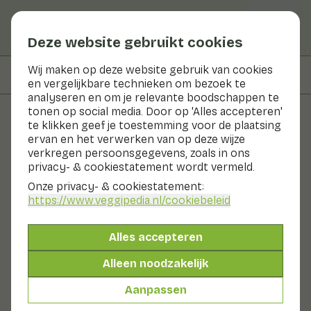
Deze website gebruikt cookies
Wij maken op deze website gebruik van cookies
Op deze pagina
Informatie
en vergelijkbare technieken om bezoek te
analyseren en om je relevante boodschappen te
tonen op social media. Door op 'Alles accepteren'
te klikken geef je toestemming voor de plaatsing
Groenten en fruit
ervan en het verwerken van op deze wijze
verkregen persoonsgegevens, zoals in ons
Sperziebonen
privacy- & cookiestatement wordt vermeld.
Onze privacy- & cookiestatement:
Nu in seizoen
Groenten
Koelkast
Fruitschaal
https://www.veggipedia.nl
/cookiebeleid
De sperzieboon is ook bekend onder de namen
slabonen of prinsessenbonen. Sperziebonen kun je
Alles accepteren
koken, stoven, smoren en roerbakken. Deze Hollandse
kwaliteitsproducten van de volle grond zijn er in de veel
Alleen noodzakelijk
voorkomende groene uitvoering en de wat meer
zeldzame gele versie. Er is nog een variant: de haricot
Aanpassen
vert. Dit is een slanke en rechte boon die het vooral
goed doet bij feestelijke dinertjes.