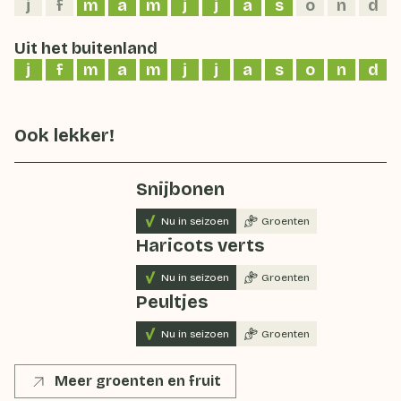
j
f
m
a
m
j
j
a
s
o
n
d
Uit het buitenland
j
f
m
a
m
j
j
a
s
o
n
d
Ook lekker!
Snijbonen
Nu in seizoen
Groenten
Haricots verts
Nu in seizoen
Groenten
Peultjes
Nu in seizoen
Groenten
Meer groenten en fruit