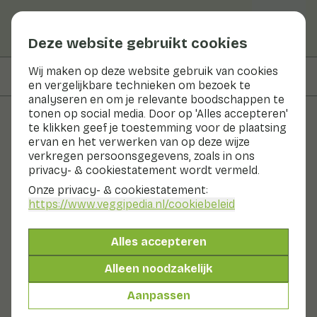
Deze website gebruikt cookies
Wij maken op deze website gebruik van cookies
Op deze pagina
Bereidingswijze
en vergelijkbare technieken om bezoek te
analyseren en om je relevante boodschappen te
tonen op social media. Door op 'Alles accepteren'
te klikken geef je toestemming voor de plaatsing
Recepten
ervan en het verwerken van op deze wijze
verkregen persoonsgegevens, zoals in ons
Spruitjes a la polonaise
privacy- & cookiestatement wordt vermeld.
Onze privacy- & cookiestatement:
Hoofdgerecht
2 pers
20 - 30 min
https://www.veggipedia.nl
/cookiebeleid
Met seizoensproducten
Alles accepteren
200gr groenten p.p.
Alleen noodzakelijk
Aanpassen
Ingrediënten
2 pers