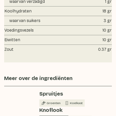
waarvan verzadigd
1 gr
Koolhydraten
18 gr
waarvan suikers
3 gr
Voedingsvezels
10 gr
Eiwitten
10 gr
Zout
0.37 gr
Meer over de ingrediënten
Spruitjes
Groenten
Koelkast
Knoflook