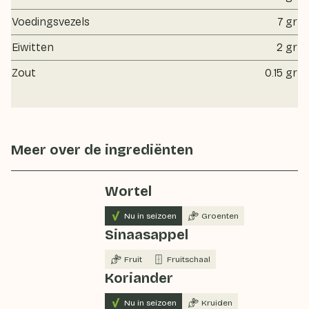
Voedingsvezels
7 gr
Eiwitten
2 gr
Zout
0.15 gr
Meer over de ingrediënten
Wortel
Nu in seizoen
Groenten
Sinaasappel
Fruit
Fruitschaal
Koriander
Nu in seizoen
Kruiden