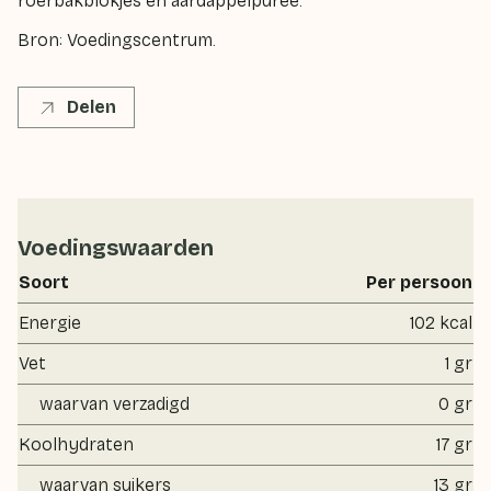
roerbakblokjes en aardappelpuree.
Bron: Voedingscentrum.
Delen
Voedingswaarden
Soort
Per persoon
Energie
102 kcal
Vet
1 gr
waarvan verzadigd
0 gr
Koolhydraten
17 gr
waarvan suikers
13 gr