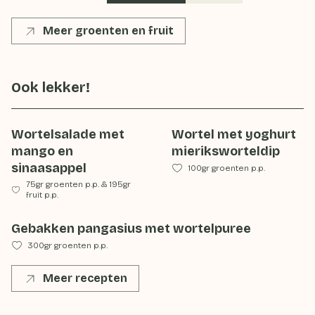
Meer groenten en fruit
Ook lekker!
Wortelsalade met
Wortel met yoghurt
mango en
mieriksworteldip
sinaasappel
100gr groenten p.p.
75gr groenten p.p.
&
195gr
fruit p.p.
Gebakken pangasius met wortelpuree
300gr groenten p.p.
Meer recepten