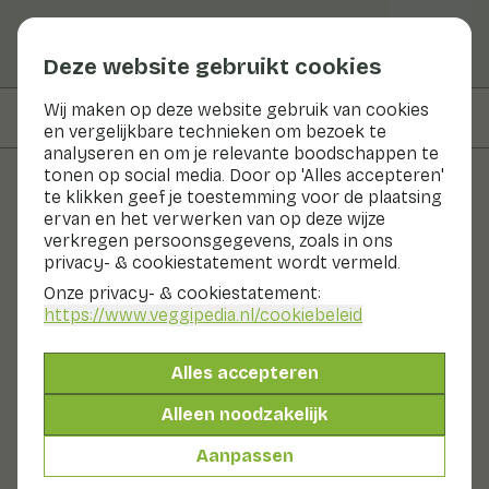
Deze website gebruikt cookies
Wij maken op deze website gebruik van cookies
Op deze pagina
Bereidingswijze
en vergelijkbare technieken om bezoek te
analyseren en om je relevante boodschappen te
tonen op social media. Door op 'Alles accepteren'
te klikken geef je toestemming voor de plaatsing
Recepten
ervan en het verwerken van op deze wijze
verkregen persoonsgegevens, zoals in ons
Wortelsalade met
privacy- & cookiestatement wordt vermeld.
sinaasappel en koriander
Onze privacy- & cookiestatement:
https://www.veggipedia.nl
/cookiebeleid
Hoofdgerecht
2 pers
10 - 20 min
Alles accepteren
Met seizoensproducten
Alleen noodzakelijk
200gr groenten p.p.
Aanpassen