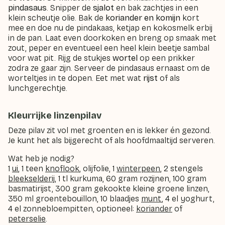
pindasaus
. Snipper de
sjalot
en bak zachtjes in een
klein scheutje olie. Bak de
koriander
en komijn
kort
mee en doe nu de pindakaas, ketjap en kokosmelk erbij
in de pan. Laat even doorkoken en breng op smaak met
zout, peper en eventueel een heel klein beetje sambal
voor wat pit. Rijg de stukjes
wortel
op een prikker
zodra ze gaar zijn. Serveer de pindasaus ernaast om de
worteltjes in te dopen. Eet met wat
rijst
of als
lunchgerechtje.
Kleurrijke linzenpilav
Deze pilav zit vol met groenten en is lekker én gezond.
Je kunt het als bijgerecht of als hoofdmaaltijd serveren.
Wat heb je nodig?
1
ui
, 1 teen
knoflook
, olijfolie, 1
winterpeen
, 2 stengels
bleekselderij
, 1 tl kurkuma, 60 gram rozijnen, 100 gram
basmatirijst, 300 gram gekookte kleine groene linzen,
350 ml groentebouillon, 10 blaadjes
munt
, 4 el yoghurt,
4 el zonnebloempitten, optioneel:
koriander
of
peterselie
.