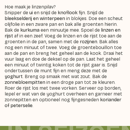
Hoe maak je linzenpilav?
Snipper de
ui
en snijd de
knoflook
fijn. Snijd de
bleekselderij
en winterpeen
in blokjes. Doe een scheut
olijfolie in een zware pan en bak alle groenten hierin.
Bak de
kurkuma
een minuutje mee. Spoel de
linzen
en
rijst
af in een zeef. Voeg de linzen en de rijst toe aan de
groenten in de pan, samen met de
rozijnen
. Bak alles
nog een minuut of twee. Voeg de groentebouillon toe
aan de pan en breng het geheel aan de kook. Draai het
vuur laag en doe de deksel op de pan. Laat het geheel
een minuut of twintig koken tot de rijst gaar is. Snijd
ondertussen de munt fijn en meng deze met de
yoghurt
. Breng op smaak met wat zout. Bak de
zonnebloempitten
in een droge pan tot ze kleuren.
Roer de rijst los met twee vorken. Serveer op borden,
lepel er wat van de yoghurt overheen en garneer met
zonnepitten en optioneel nog fijngesneden
koriander
of peterselie
.