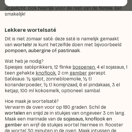
twee lekkere groenterecepten voor kinderen
uitgelicht. Ook heerlijk voor de rest van de familie. Eet
smakelijk!
Lekkere wortelsaté
Dit is niet zomaar saté: deze saté is namelijk gemaakt
van
wortels
! Je kunt hetzelfde doen met bijvoorbeeld
pompoen, aubergine of pastinaak
.
Wat heb je nodig?
Spiesjes: satéprikkers, 12 flinke
bospenen
, 4 el sojasaus, 1
teen gehakte
knoflook
, 2 cm
gember
geraspt.
Satésaus: ½ sjalot, zonnebloemolie, ½ tl
korianderpoeder, ½ tl komijnzaad, 6 el pindakaas, 3 el
ketjap, 100 ml kokosmelk, optioneel: sambal.
Hoe maak je wortelsaté?
Verwarm de oven voor op 180 graden. Schil de
wortelen
en snijd ze in stukjes van ongeveer 3 cm lang.
Maak een marinade van de
sojasaus, knoflook en
gember
en wrijf de stukjes wortel hiermee in. Rooster
de wortel 30 minuten in de oven. Maak intussen de