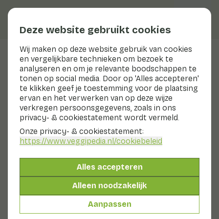
Deze website gebruikt cookies
Wij maken op deze website gebruik van cookies
en vergelijkbare technieken om bezoek te
Veggiblogs
analyseren en om je relevante boodschappen te
tonen op social media. Door op 'Alles accepteren'
Eten met nijntje: lekkere
te klikken geef je toestemming voor de plaatsing
groenterecepten voor
ervan en het verwerken van op deze wijze
verkregen persoonsgegevens, zoals in ons
kinderen
privacy- & cookiestatement wordt vermeld.
Onze privacy- & cookiestatement:
14 oktober 2019
https://www.veggipedia.nl
/cookiebeleid
In het kleurrijke lees- en kookboek ‘eten met nijntje’
staan vijf nijntje-verhalen over eten én veertig nieuwe
Alles accepteren
recepten van culinair schrijver en vader Samuel Levie.
Jonge kinderen worden met behulp van nijntje
Alleen noodzakelijk
gestimuleerd tot het proberen van nieuwe smaken en
groenten. De gerechten zijn eenvoudig om te maken,
Aanpassen
gezond en vooral erg lekker. Hieronder hebben we