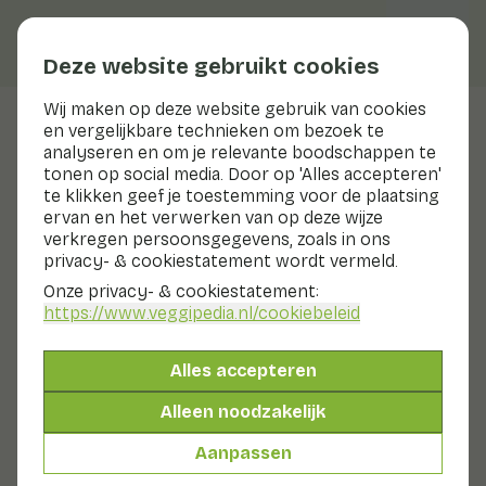
Deze website gebruikt cookies
Wij maken op deze website gebruik van cookies
en vergelijkbare technieken om bezoek te
Veggiblogs
analyseren en om je relevante boodschappen te
tonen op social media. Door op 'Alles accepteren'
Zo veel soorten peren, welke
te klikken geef je toestemming voor de plaatsing
past bij jou?
ervan en het verwerken van op deze wijze
verkregen persoonsgegevens, zoals in ons
privacy- & cookiestatement wordt vermeld.
10 november 2021
Onze privacy- & cookiestatement:
De ene houdt van harde peren, de andere van zachte.
https://www.veggipedia.nl
/cookiebeleid
Voor een zachte peer kun je de peer op de fruitschaal
laten narijpen. Maar wist je dat er ook perenrassen
bestaan die altijd lekker knapperig blijven? Ontdek
Alles accepteren
hieronder welke peer het beste bij jou past!
Alleen noodzakelijk
Conference peer
Aanpassen
De
Conference peer
ken je waarschijnlijk wel. In elke