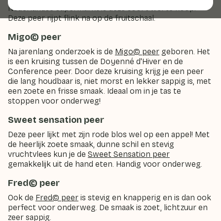
Nederlandse supermarkt is deze soort wel te koop.
Deze peer rijpt flink na op de fruitschaal.
Migo© peer
Na jarenlang onderzoek is de
Migo© peer
geboren. Het
is een kruising tussen de Doyenné d'Hiver en de
Conference peer. Door deze kruising krijg je een peer
die lang houdbaar is, niet morst en lekker sappig is, met
een zoete en frisse smaak. Ideaal om in je tas te
stoppen voor onderweg!
Sweet sensation peer
Deze peer lijkt met zijn rode blos wel op een appel! Met
de heerlijk zoete smaak, dunne schil en stevig
vruchtvlees kun je de
Sweet Sensation peer
gemakkelijk uit de hand eten. Handig voor onderweg.
Fred© peer
Ook de
Fred© peer
is stevig en knapperig en is dan ook
perfect voor onderweg. De smaak is zoet, lichtzuur en
zeer sappig.