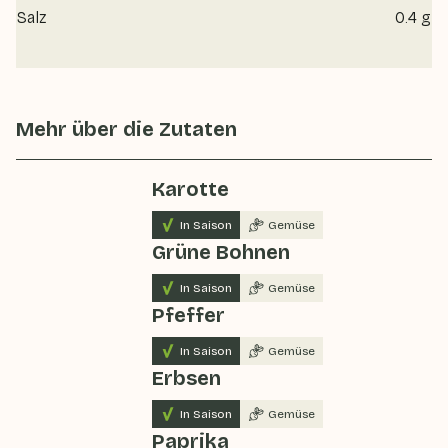
Salz
0.4 g
Mehr über die Zutaten
Karotte
In Saison
Gemüse
Grüne Bohnen
In Saison
Gemüse
Pfeffer
In Saison
Gemüse
Erbsen
In Saison
Gemüse
Paprika