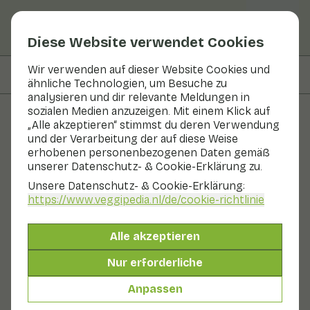
Diese Website verwendet Cookies
Wir verwenden auf dieser Website Cookies und
Auf dieser Seite
Zutaten
ähnliche Technologien, um Besuche zu
analysieren und dir relevante Meldungen in
sozialen Medien anzuzeigen. Mit einem Klick auf
„Alle akzeptieren“ stimmst du deren Verwendung
Rezepte
und der Verarbeitung der auf diese Weise
erhobenen personenbezogenen Daten gemäß
Kabeljau mit Sommergemüse
unserer Datenschutz- & Cookie-Erklärung zu.
und Babykartoffeln
Unsere Datenschutz- & Cookie-Erklärung:
https://www.veggipedia.nl
/de/cookie-richtlinie
Hauptgericht
2 Personen
20 - 30 min
Alle akzeptieren
Mit saisonalen Produkten
Nur erforderliche
220 g Gemüse p. P.
Anpassen