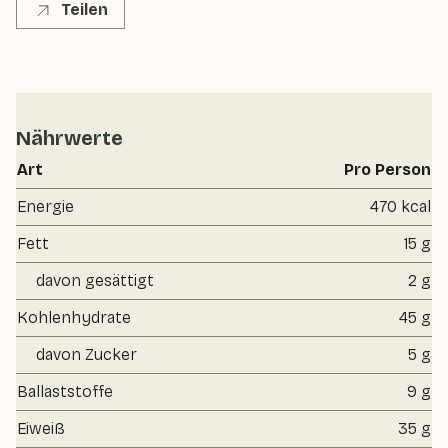
Teilen
Nährwerte
Art
Pro Person
Energie
470 kcal
Fett
15 g
davon gesättigt
2 g
Kohlenhydrate
45 g
davon Zucker
5 g
Ballaststoffe
9 g
Eiweiß
35 g