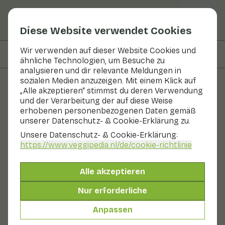
Diese Website verwendet Cookies
Wir verwenden auf dieser Website Cookies und
Auf dieser Seite
Zutaten
ähnliche Technologien, um Besuche zu
analysieren und dir relevante Meldungen in
sozialen Medien anzuzeigen. Mit einem Klick auf
„Alle akzeptieren“ stimmst du deren Verwendung
Rezepte
und der Verarbeitung der auf diese Weise
erhobenen personenbezogenen Daten gemäß
Lila Rosenkohlsalat mit Apfel
unserer Datenschutz- & Cookie-Erklärung zu.
Unsere Datenschutz- & Cookie-Erklärung:
Mittagessen
2 Personen
10 - 20 min
https://www.veggipedia.nl
/de/cookie-richtlinie
Mit saisonalen Produkten
Alle akzeptieren
150 g Gemüse p. P.
&
60 g Obst p. P.
Nur erforderliche
Anpassen
Zutaten
2 Personen