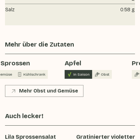
Salz
0.58 g
Mehr über die Zutaten
a Sprossen
Apfel
Pr
emüse
Kühlschrank
In Saison
Obst
Mehr Obst und Gemüse
Auch lecker!
Lila Sprossensalat
Gratinierter violetter