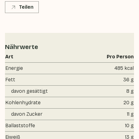
Teilen
Nährwerte
Art
Pro Person
Energie
485 kcal
Fett
36 g
davon gesättigt
8 g
Kohlenhydrate
20 g
davon Zucker
11 g
Ballaststoffe
10 g
Eiweiß
13 g