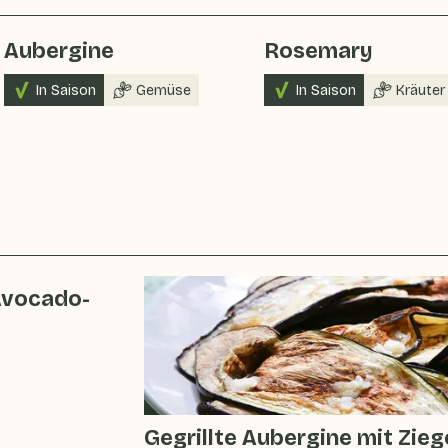
Aubergine
Rosemary
In Saison
Gemüse
In Saison
Kräuter
Avocado-
Gegrillte Aubergine mit Zie