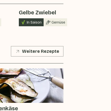
Gelbe Zwiebel
Tomate
In Saison
Gemüse
In Saison
Weitere Rezepte
genkäse