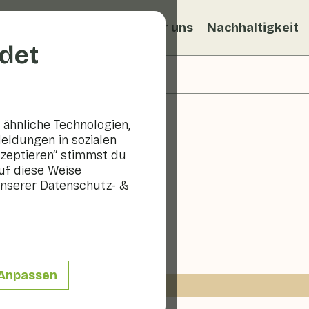
ezepte
Veggiblogs
Über uns
Nachhaltigkeit
det
ähnliche Technologien,
eldungen in sozialen
kzeptieren“ stimmst du
uf diese Weise
egrill
nserer Datenschutz- &
Anpassen