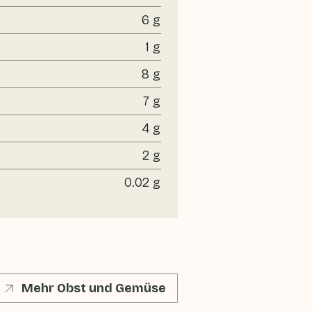
6 g
1 g
8 g
7 g
4 g
2 g
0.02 g
Mehr Obst und Gemüse