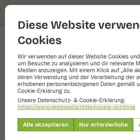
Obst und Gemüse
R
Diese Website verwen
Auf dieser Seite
Zutaten
Cookies
Wir verwenden auf dieser Website Cookies und 
um Besuche zu analysieren und dir relevante M
Rezepte
Medien anzuzeigen. Mit einem Klick auf „Alle a
deren Verwendung und der Verarbeitung der a
Zäher Gemüs
erhobenen personenbezogenen Daten gemäß u
Cookie-Erklärung zu.
Unsere Datenschutz- & Cookie-Erklärung:
https://www.veggipedia.nl
/de/cookie-richtlinie
Hauptgericht
10 - 20 min
Alle akzeptieren
Nur erforderliche
Mit saisonalen Produkten
490 g Gemüse p. P.