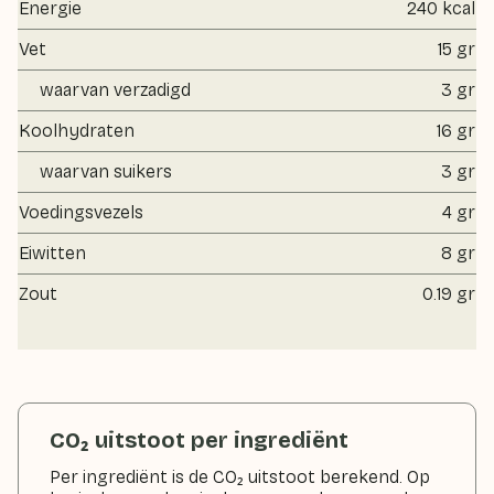
Energie
240 kcal
Vet
15 gr
waarvan verzadigd
3 gr
Koolhydraten
16 gr
waarvan suikers
3 gr
Voedingsvezels
4 gr
Eiwitten
8 gr
Zout
0.19 gr
CO₂ uitstoot per ingrediënt
Per ingrediënt is de CO₂ uitstoot berekend. Op