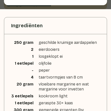
Met seizoensproducten
75gr groenten p.p.
Ingrediënten
250 gram
geschilde kruimige aardappelen
2
eierdooiers
1
losgeklopt ei
1 eetlepel
olijfolie
-
peper
4
taartvormpjes van 8 cm
20 gram
vloeibare margarine en wat
margarine voor invetten
3 eetlepels
kookroom light
1 eetlepel
geraspte 30+ kaas
300 gram
gemengde groenten (bv.