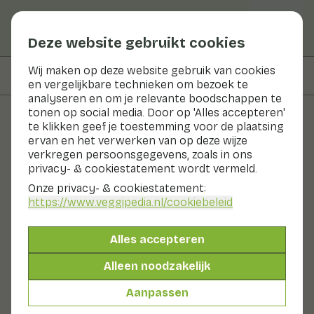
Deze website gebruikt cookies
Wij maken op deze website gebruik van cookies
Op deze pagina
Bereidingswijze
en vergelijkbare technieken om bezoek te
analyseren en om je relevante boodschappen te
tonen op social media. Door op 'Alles accepteren'
te klikken geef je toestemming voor de plaatsing
Recepten
ervan en het verwerken van op deze wijze
verkregen persoonsgegevens, zoals in ons
Aardappelbakjes gevuld met
privacy- & cookiestatement wordt vermeld.
groenten
Onze privacy- & cookiestatement:
https://www.veggipedia.nl
/cookiebeleid
Bijgerecht
30 - 60 min
Alles accepteren
Benieuwd naar de CO₂ uitstoot per ingrediënt?
Alleen noodzakelijk
Bekijk de impact
Aanpassen