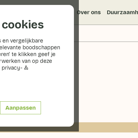
Recepten
Veggiblogs
Over ons
Duurzaamh
 cookies
 en vergelijkbare
relevante boodschappen
ren' te klikken geef je
erwerken van op deze
 privacy- &
ep
in
Aanpassen