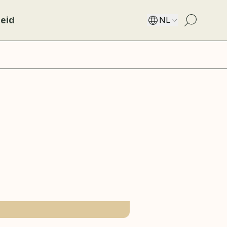
eid
NL