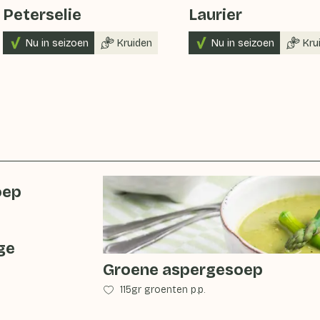
Peterselie
Laurier
Nu in seizoen
Kruiden
Nu in seizoen
Kru
oep
ge
Groene aspergesoep
115gr groenten p.p.