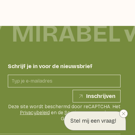
MIRABEL
Schrijf je in voor de nieuwsbrief
Inschrijven
Deze site wordt beschermd door reCAPTCHA. Het
Privacybeleid
en de
Servicevoorwaarden
van
Google zijn van toepassing
Stel mij een vraag!