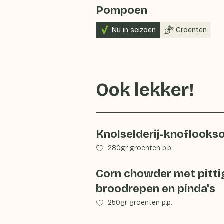
Pompoen
Nu in seizoen
Groenten
Ook lekker!
Knolselderij-knoflooks
280gr groenten p.p.
Corn chowder met pitti
broodrepen en pinda's
250gr groenten p.p.