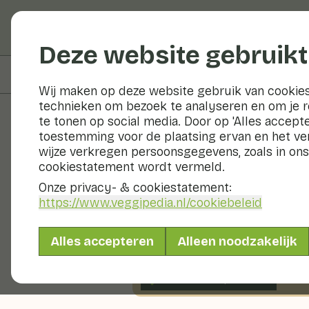
Groenten en fruit
Deze website gebruikt
Op deze pagina
Voedingswaarden
Wij maken op deze website gebruik van cookies
technieken om bezoek te analyseren en om je 
te tonen op social media. Door op 'Alles accepte
toestemming voor de plaatsing ervan en het v
Recepten
wijze verkregen persoonsgegevens, zoals in ons
cookiestatement wordt vermeld.
Pompoenso
Onze privacy- & cookiestatement:
https://www.veggipedia.nl
/cookiebeleid
Soep
2 pers
20 - 30 m
Alles accepteren
Alleen noodzakelijk
Met seizoensproducten
200gr groenten p.p.