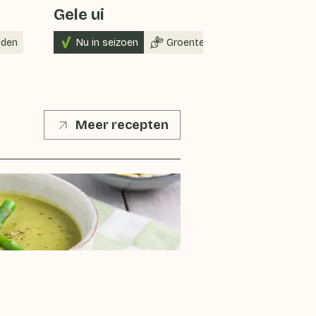
Gele ui
iden
Nu in seizoen
Groenten
Meer recepten