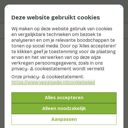
Deze website gebruikt cookies
Wij maken op deze website gebruik van cookies
Op deze pagina
Bereidingswijze
en vergelijkbare technieken om bezoek te
analyseren en om je relevante boodschappen te
tonen op social media. Door op 'Alles accepteren'
te klikken geef je toestemming voor de plaatsing
Recepten
ervan en het verwerken van op deze wijze
verkregen persoonsgegevens, zoals in ons
Wokgerecht met kalettes
privacy- & cookiestatement wordt vermeld.
sojasaus en sesamzaad
Onze privacy- & cookiestatement:
https://www.veggipedia.nl
/cookiebeleid
Bijgerecht
2 pers
10 - 20 min
Alles accepteren
Met seizoensproducten
Alleen noodzakelijk
200gr groenten p.p.
Aanpassen