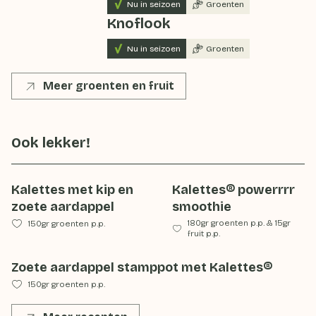
Nu in seizoen
Groenten
Knoflook
Nu in seizoen
Groenten
Meer groenten en fruit
Ook lekker!
Kalettes met kip en
Kalettes® powerrrr
zoete aardappel
smoothie
180gr groenten p.p.
&
15gr
150gr groenten p.p.
fruit p.p.
Zoete aardappel stamppot met Kalettes®
150gr groenten p.p.