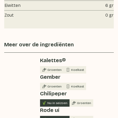
Eiwitten
6 gr
Zout
0 gr
Meer over de ingrediënten
Kalettes®
Groenten
Koelkast
Gember
Groenten
Koelkast
Chilipeper
Nu in seizoen
Groenten
Rode ui