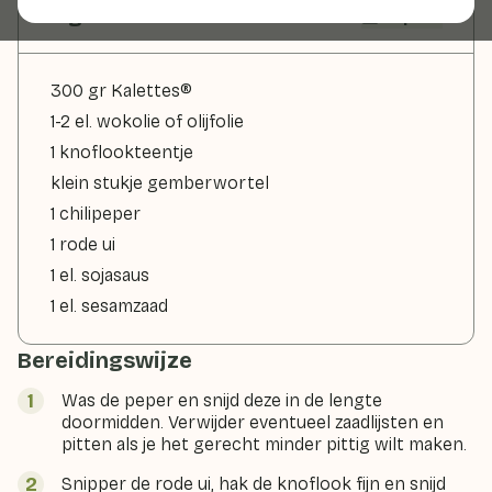
Ingrediënten
2 pers
300 gr Kalettes®
1-2 el. wokolie of olijfolie
1 knoflookteentje
klein stukje gemberwortel
1 chilipeper
1 rode ui
1 el. sojasaus
1 el. sesamzaad
Bereidingswijze
Was de peper en snijd deze in de lengte
doormidden. Verwijder eventueel zaadlijsten en
pitten als je het gerecht minder pittig wilt maken.
Snipper de rode ui, hak de knoflook fijn en snijd