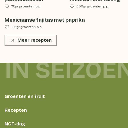
115gr groenten p.p.
350gr groenten p.p.
Mexicaanse fajitas met paprika
215gr groenten p.p.
Meer recepten
 IN SEIZOE
Groenten en fruit
Recepten
NGF-dag