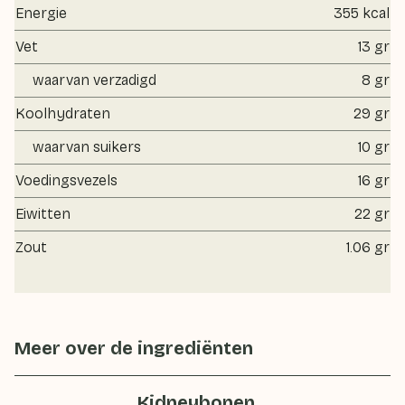
Energie
355 kcal
Vet
13 gr
waarvan verzadigd
8 gr
Koolhydraten
29 gr
waarvan suikers
10 gr
Voedingsvezels
16 gr
Eiwitten
22 gr
Zout
1.06 gr
Meer over de ingrediënten
Kidneybonen