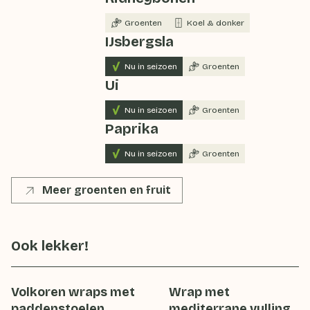
Groenten
Koel & donker
IJsbergsla
Nu in seizoen
Groenten
Ui
Nu in seizoen
Groenten
Paprika
Nu in seizoen
Groenten
Meer groenten en fruit
Ook lekker!
Volkoren wraps met
Wrap met
paddenstoelen
mediterrane vulling