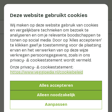
Deze website gebruikt cookies
Wij maken op deze website gebruik van cookies
Op deze pagina
Bereidingswijze
en vergelijkbare technieken om bezoek te
analyseren en om je relevante boodschappen te
tonen op social media. Door op 'Alles accepteren'
te klikken geef je toestemming voor de plaatsing
Recepten
ervan en het verwerken van op deze wijze
verkregen persoonsgegevens, zoals in ons
Wrap van ijsbergsla met
privacy- & cookiestatement wordt vermeld.
kidneybonen
Onze privacy- & cookiestatement:
https://www.veggipedia.nl
/cookiebeleid
Hoofdgerecht
2 pers
0 - 10 min
Alles accepteren
Met seizoensproducten
Alleen noodzakelijk
290gr groenten p.p.
Aanpassen