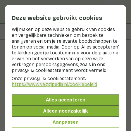
Deze website gebruikt cookies
Wij maken op deze website gebruik van cookies
Op deze pagina
Bereidingswijze
en vergelijkbare technieken om bezoek te
analyseren en om je relevante boodschappen te
tonen op social media. Door op 'Alles accepteren'
te klikken geef je toestemming voor de plaatsing
Recepten
ervan en het verwerken van op deze wijze
verkregen persoonsgegevens, zoals in ons
Salade met geroosterde rode
privacy- & cookiestatement wordt vermeld.
biet en wortel met honing en
Onze privacy- & cookiestatement:
https://www.veggipedia.nl
/cookiebeleid
ricotta van Brenda Kookt
Alles accepteren
Hoofdgerecht
30 - 60 min
Alleen noodzakelijk
Met seizoensproducten
255gr groenten p.p.
Aanpassen