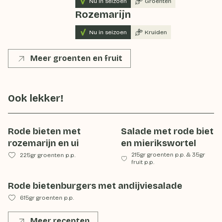
Nu in seizoen
Groenten
Rozemarijn
Nu in seizoen
Kruiden
Meer groenten en fruit
Ook lekker!
Rode bieten met
Salade met rode biet
rozemarijn en ui
en mierikswortel
215gr groenten p.p.
&
35gr
225gr groenten p.p.
fruit p.p.
Rode bietenburgers met andijviesalade
615gr groenten p.p.
Meer recepten