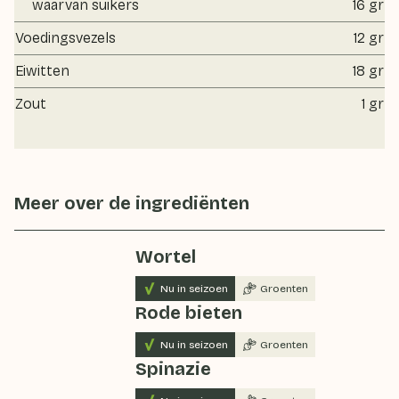
waarvan suikers
16 gr
Voedingsvezels
12 gr
Eiwitten
18 gr
Zout
1 gr
Meer over de ingrediënten
Wortel
Nu in seizoen
Groenten
Rode bieten
Nu in seizoen
Groenten
Spinazie