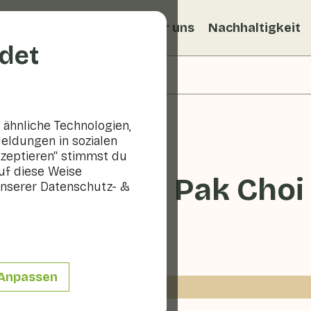
ezepte
Veggiblogs
Über uns
Nachhaltigkeit
det
ähnliche Technologien,
eldungen in sozialen
kzeptieren“ stimmst du
uf diese Weise
Fleisch mit Pak Choi
nserer Datenschutz- &
10 - 20 min
Anpassen