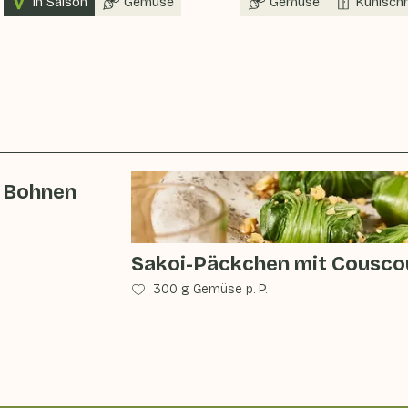
In Saison
Gemüse
Gemüse
Kühlsch
n Bohnen
Sakoi-Päckchen mit Cousco
300 g Gemüse p. P.