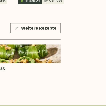
rank
In Saison
Gemüse
In Saison
Weitere Rezepte
us