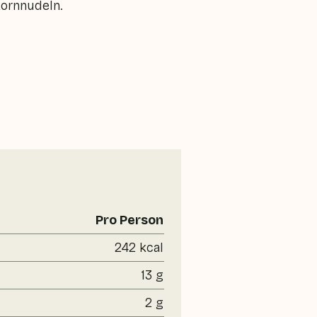
lkornnudeln.
Pro Person
242 kcal
13 g
2 g