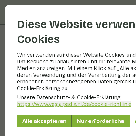
Obst und Gemüse
R
Diese Website verwen
Auf dieser Seite
Zubereitung
Cookies
Wir verwenden auf dieser Website Cookies und 
um Besuche zu analysieren und dir relevante M
Rezepte
Medien anzuzeigen. Mit einem Klick auf „Alle a
deren Verwendung und der Verarbeitung der a
Gebratenes 
erhobenen personenbezogenen Daten gemäß u
Cookie-Erklärung zu.
Unsere Datenschutz- & Cookie-Erklärung:
https://www.veggipedia.nl
/de/cookie-richtlinie
Hauptgericht
2 Personen
Alle akzeptieren
Nur erforderliche
Mit saisonalen Produkten
350 g Gemüse p. P.