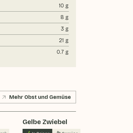
10 g
8 g
3 g
21 g
0.7 g
Mehr Obst und Gemüse
Gelbe Zwiebel
Paprika