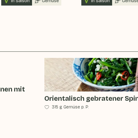
In Saison
Gemüse
In Saison
Gemüs
hnen mit
Orientalisch gebratener Spi
315 g Gemüse p. P.