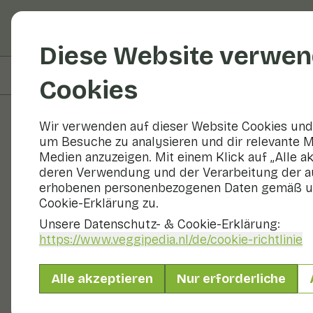
Obst und Gemüse
R
Diese Website verwen
Auf dieser Seite
Zubereitung
Cookies
Wir verwenden auf dieser Website Cookies und 
um Besuche zu analysieren und dir relevante M
Rezepte
Medien anzuzeigen. Mit einem Klick auf „Alle a
deren Verwendung und der Verarbeitung der a
Orientalisc
erhobenen personenbezogenen Daten gemäß u
Cookie-Erklärung zu.
Unsere Datenschutz- & Cookie-Erklärung:
https://www.veggipedia.nl
/de/cookie-richtlinie
Hauptgericht
2 Personen
Alle akzeptieren
Nur erforderliche
Mit saisonalen Produkten
245 g Gemüse p. P.