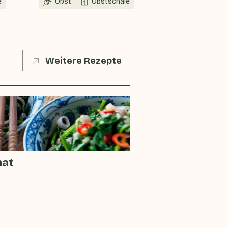
e
Obst
Obstschale
In Saison
Weitere Rezepte
nat