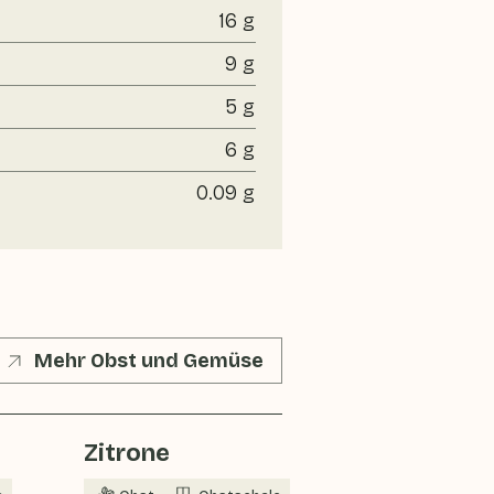
16 g
9 g
5 g
6 g
0.09 g
Mehr Obst und Gemüse
Zitrone
Karotte