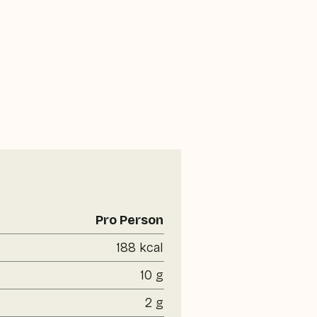
Pro Person
188 kcal
10 g
2 g