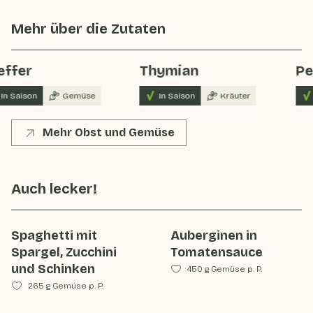
Mehr über die Zutaten
effer
Thymian
Pe
In Saison
Gemüse
In Saison
Kräuter
Mehr Obst und Gemüse
Auch lecker!
Spaghetti mit
Auberginen in
Spargel, Zucchini
Tomatensauce
und Schinken
450 g Gemüse p. P.
265 g Gemüse p. P.