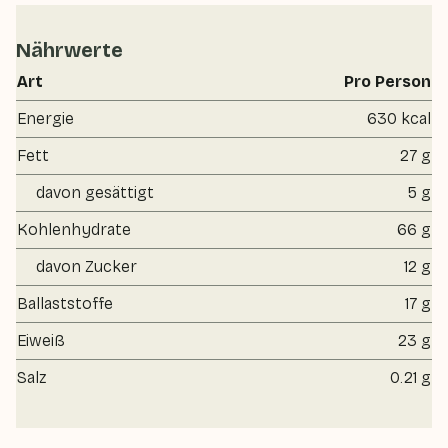
Nährwerte
Art
Pro Person
Energie
630 kcal
Fett
27 g
davon gesättigt
5 g
Kohlenhydrate
66 g
davon Zucker
12 g
Ballaststoffe
17 g
Eiweiß
23 g
Salz
0.21 g