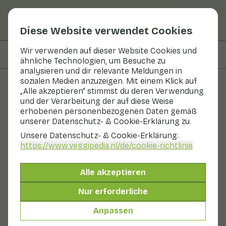
Diese Website verwendet Cookies
Wir verwenden auf dieser Website Cookies und
Auf dieser Seite
Zutaten
ähnliche Technologien, um Besuche zu
analysieren und dir relevante Meldungen in
sozialen Medien anzuzeigen. Mit einem Klick auf
„Alle akzeptieren“ stimmst du deren Verwendung
Rezepte
und der Verarbeitung der auf diese Weise
erhobenen personenbezogenen Daten gemäß
Ravioli mit gerösteter
unserer Datenschutz- & Cookie-Erklärung zu.
Paprikasauce
Unsere Datenschutz- & Cookie-Erklärung:
https://www.veggipedia.nl
/de/cookie-richtlinie
Hauptgericht
20 - 30 min
Alle akzeptieren
Mit saisonalen Produkten
Nur erforderliche
255 g Gemüse p. P.
Anpassen