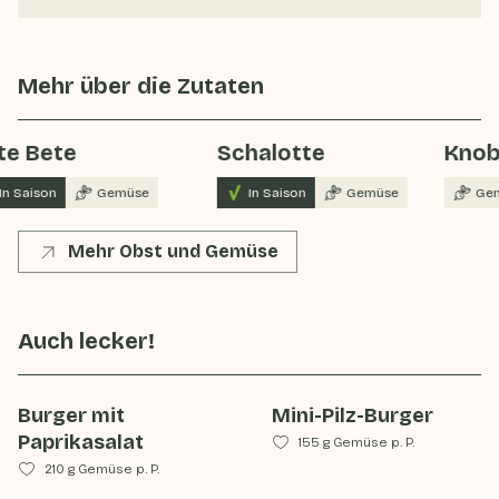
Mehr über die Zutaten
e Bete
Schalotte
Knob
In Saison
Gemüse
In Saison
Gemüse
Gem
Mehr Obst und Gemüse
Auch lecker!
Burger mit
Mini-Pilz-Burger
Paprikasalat
155 g Gemüse p. P.
210 g Gemüse p. P.