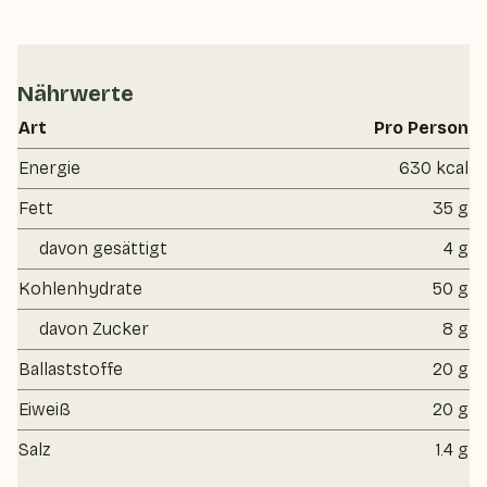
Nährwerte
Art
Pro Person
Energie
630 kcal
Fett
35 g
davon gesättigt
4 g
Kohlenhydrate
50 g
davon Zucker
8 g
Ballaststoffe
20 g
Eiweiß
20 g
Salz
1.4 g