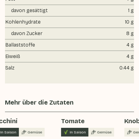
davon gesättigt
1 g
Kohlenhydrate
10 g
davon Zucker
8 g
Ballaststoffe
4 g
Eiweiß
4 g
Salz
0.44 g
Mehr über die Zutaten
cchini
Tomate
Knob
In Saison
Gemüse
In Saison
Gemüse
Ge