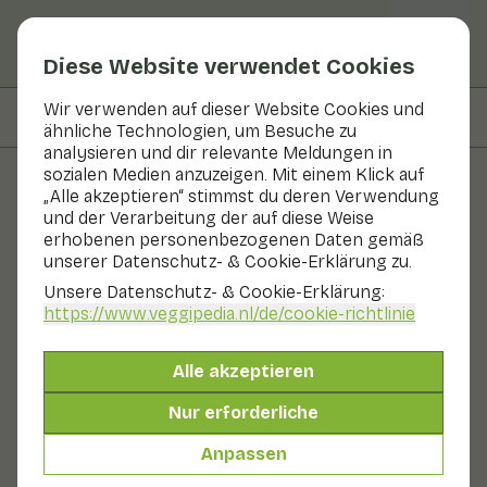
Diese Website verwendet Cookies
Wir verwenden auf dieser Website Cookies und
Auf dieser Seite
Zubereitung
ähnliche Technologien, um Besuche zu
analysieren und dir relevante Meldungen in
sozialen Medien anzuzeigen. Mit einem Klick auf
„Alle akzeptieren“ stimmst du deren Verwendung
Rezepte
und der Verarbeitung der auf diese Weise
erhobenen personenbezogenen Daten gemäß
Zucchini-Tatouille
unserer Datenschutz- & Cookie-Erklärung zu.
Unsere Datenschutz- & Cookie-Erklärung:
Hauptgericht
2 Personen
10 - 20 min
https://www.veggipedia.nl
/de/cookie-richtlinie
Mit saisonalen Produkten
Alle akzeptieren
395 g Gemüse p. P.
Nur erforderliche
Anpassen
Zutaten
2 Personen