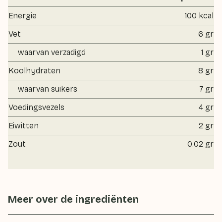
Energie
100 kcal
Vet
6 gr
waarvan verzadigd
1 gr
Koolhydraten
8 gr
waarvan suikers
7 gr
Voedingsvezels
4 gr
Eiwitten
2 gr
Zout
0.02 gr
Meer over de ingrediënten