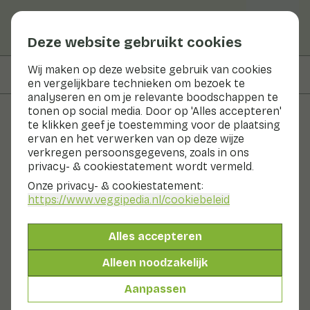
Deze website gebruikt cookies
Wij maken op deze website gebruik van cookies
Op deze pagina
Bereidingswijze
en vergelijkbare technieken om bezoek te
analyseren en om je relevante boodschappen te
tonen op social media. Door op 'Alles accepteren'
te klikken geef je toestemming voor de plaatsing
Recepten
ervan en het verwerken van op deze wijze
verkregen persoonsgegevens, zoals in ons
Stoere groentegrill
privacy- & cookiestatement wordt vermeld.
Onze privacy- & cookiestatement:
Hoofdgerecht
10 - 20 min
https://www.veggipedia.nl
/cookiebeleid
Met seizoensproducten
Alles accepteren
490gr groenten p.p.
Alleen noodzakelijk
Aanpassen
Ingrediënten