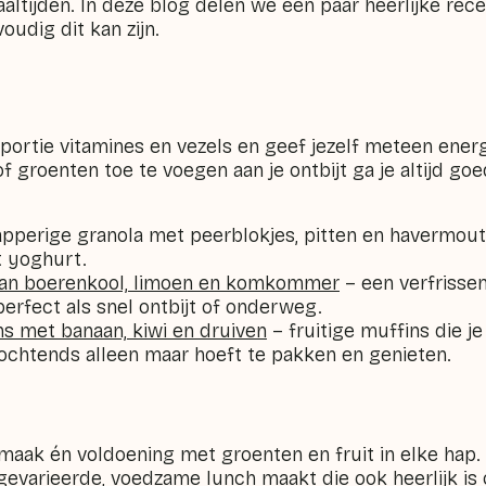
ltijden. In deze blog delen we een paar heerlijke rece
oudig dit kan zijn.
 portie vitamines en vezels en geef jezelf meteen ener
of groenten toe te voegen aan je ontbijt ga je altijd g
pperige granola met peerblokjes, pitten en havermout,
 yoghurt.
van boerenkool, limoen en komkommer
– een verfrisse
perfect als snel ontbijt of onderweg.
ns met banaan, kiwi en druiven
– fruitige muffins die j
s ochtends alleen maar hoeft te pakken en genieten.
smaak én voldoening met groenten en fruit in elke hap.
 gevarieerde, voedzame lunch maakt die ook heerlijk is