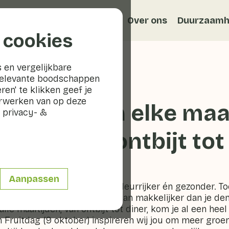
Recepten
Veggiblogs
Over ons
Duurzaamh
 cookies
 en vergelijkbare
relevante boodschappen
ren' te klikken geef je
erwerken van op deze
 en fruit in elke maa
 privacy- &
iratie van ontbijt tot
Aanpassen
en elke maaltijd lekkerder, kleurrijker én gezonder. 
en hoeveelheid per dag. Dat kan makkelijker dan je de
álle maaltijden, van ontbijt tot diner, kom je al een heel
 Fruitdag (9 oktober) inspireren wij jou om meer groen