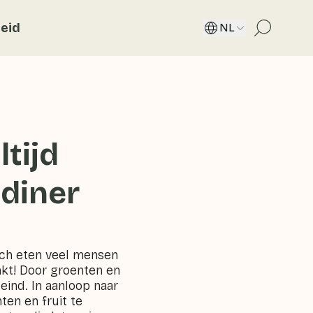
eid
NL
ltijd
 diner
Toch eten veel mensen
nkt! Door groenten en
 eind. In aanloop naar
ten en fruit te