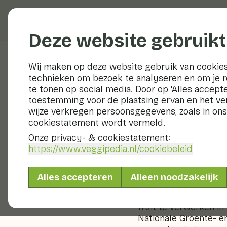
Groenten en fruit
Deze website gebruikt
Wij maken op deze website gebruik van cookies
technieken om bezoek te analyseren en om je 
Veggiblogs
te tonen op social media. Door op 'Alles accepte
toestemming voor de plaatsing ervan en het v
Groenten
wijze verkregen persoonsgegevens, zoals in ons
cookiestatement wordt vermeld.
met insp
Onze privacy- & cookiestatement:
https://www.veggipedia.nl
/cookiebeleid
2 oktober 2025
Alles accepteren
Alleen noodzakelijk
Groenten en fruit mak
nog niet de aanbevol
fruit te verwerken in 
Nationale Groente- en