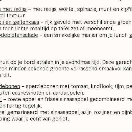
 met radijs
– met radijs, wortel, spinazie, munt en kipfi
vol textuur.
li en geitenkaas
– rijk gevuld met verschillende groen
 toch lichte maaltijd op tafel zet of meeneemt.
odebietensalade
– een smakelijke manier om je lunch 
ruit op je bord stralen in je avondmaaltijd. Deze gerec
 een minder bekende groente verrassend smaakvol kan z
tilt.
ziebonen
– sperziebonen met tomaat, knoflook, tijm, pe
uten cashewnoten en aardappelen.
l
– zoete appel en frisse sinaasappel gecombineerd me
én hartig tegelijk.
ei gemarineerd met sinaasappel, azijn, rozijnen en pij
iding waar je echt van geniet.