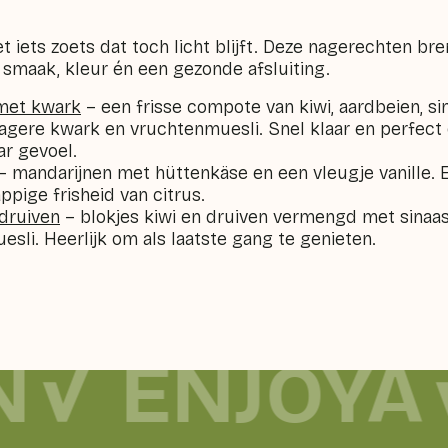
et iets zoets dat toch licht blijft. Deze nagerechten bre
 smaak, kleur én een gezonde afsluiting.
met kwark
– een frisse compote van kiwi, aardbeien, si
gere kwark en vruchtenmuesli. Snel klaar en perfect
ar gevoel.
– mandarijnen met hüttenkäse en een vleugje vanille. E
ppige frisheid van citrus.
 druiven
– blokjes kiwi en druiven vermengd met sinaa
sli. Heerlijk om als laatste gang te genieten.
N
ENJOYA