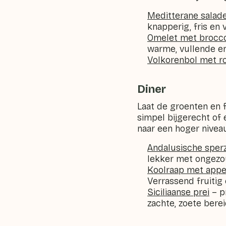
Meditterane salade
knapperig, fris en 
Omelet met brocco
warme, vullende en
Volkorenbol met r
Diner
Laat de groenten en f
simpel bijgerecht of
naar een hoger niveau 
Andalusische sper
lekker met ongezo
Koolraap met appe
Verrassend fruitig 
Siciliaanse prei
– pr
zachte, zoete bere