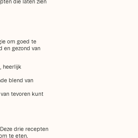
pten die laten zien
gie om goed te
oed en gezond van
 heerlijk
nde blend van
e van tevoren kunt
 Deze drie recepten
 om te eten.