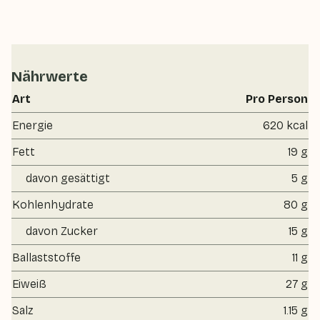
Nährwerte
Art
Pro Person
Energie
620 kcal
Fett
19 g
davon gesättigt
5 g
Kohlenhydrate
80 g
davon Zucker
15 g
Ballaststoffe
11 g
Eiweiß
27 g
Salz
1.15 g