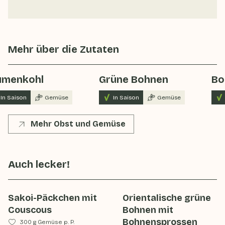
Mehr über die Zutaten
umenkohl
Grüne Bohnen
Bo
In Saison
Gemüse
In Saison
Gemüse
Mehr Obst und Gemüse
Auch lecker!
Sakoi-Päckchen mit
Orientalische grüne
Couscous
Bohnen mit
Bohnensprossen
300 g Gemüse p. P.