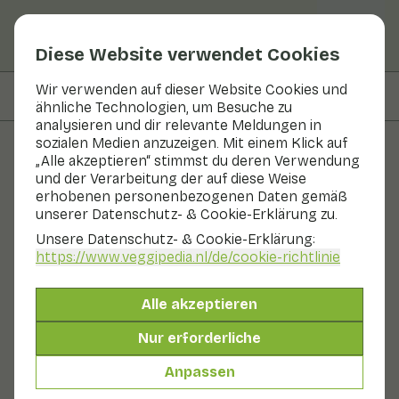
Diese Website verwendet Cookies
Wir verwenden auf dieser Website Cookies und
Auf dieser Seite
Zutaten
ähnliche Technologien, um Besuche zu
analysieren und dir relevante Meldungen in
sozialen Medien anzuzeigen. Mit einem Klick auf
„Alle akzeptieren“ stimmst du deren Verwendung
Rezepte
und der Verarbeitung der auf diese Weise
erhobenen personenbezogenen Daten gemäß
Gado gado
unserer Datenschutz- & Cookie-Erklärung zu.
Unsere Datenschutz- & Cookie-Erklärung:
Hauptgericht
2 Personen
20 - 30 min
https://www.veggipedia.nl
/de/cookie-richtlinie
Mit saisonalen Produkten
Alle akzeptieren
375 g Gemüse p. P.
Nur erforderliche
Anpassen
Zutaten
2 Personen