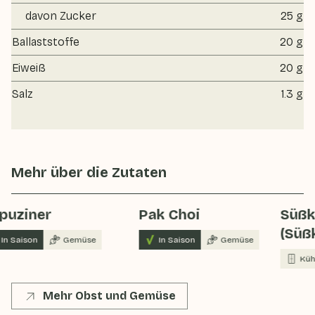
davon Zucker
25 g
Ballaststoffe
20 g
Eiweiß
20 g
Salz
1.3 g
Mehr über die Zutaten
puziner
Pak Choi
Süßk
(Süßk
In Saison
Gemüse
In Saison
Gemüse
Küh
Mehr Obst und Gemüse