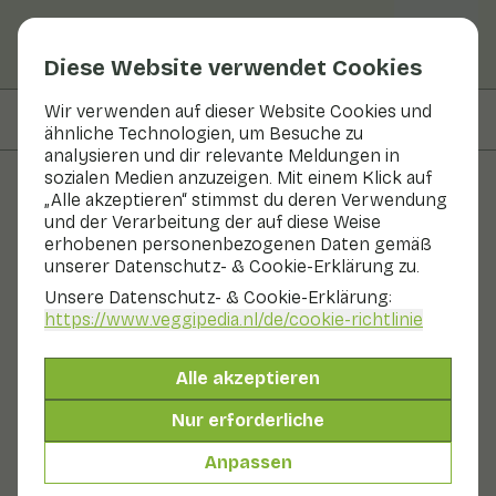
Diese Website verwendet Cookies
Wir verwenden auf dieser Website Cookies und
Auf dieser Seite
Nährwerte
ähnliche Technologien, um Besuche zu
analysieren und dir relevante Meldungen in
sozialen Medien anzuzeigen. Mit einem Klick auf
„Alle akzeptieren“ stimmst du deren Verwendung
Rezepte
und der Verarbeitung der auf diese Weise
erhobenen personenbezogenen Daten gemäß
Pikante Kapuziner mit Pak
unserer Datenschutz- & Cookie-Erklärung zu.
Choi und Süßkartoffel
Unsere Datenschutz- & Cookie-Erklärung:
https://www.veggipedia.nl
/de/cookie-richtlinie
Hauptgericht
2 Personen
10 - 20 min
Alle akzeptieren
Mit saisonalen Produkten
Nur erforderliche
150 g Gemüse p. P.
Anpassen