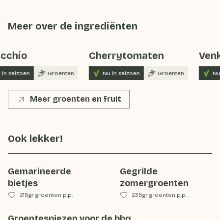
Meer over de ingrediënten
cchio
Cherrytomaten
Venk
in seizoen
Groenten
Nu in seizoen
Groenten
Nu 
Meer groenten en fruit
Ook lekker!
Gemarineerde
Gegrilde
bietjes
zomergroenten
215gr groenten p.p.
235gr groenten p.p.
Groentespiezen voor de bbq