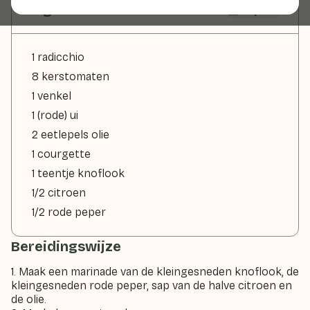
Ingrediënten
2 pers
1 radicchio
8 kerstomaten
1 venkel
1 (rode) ui
2 eetlepels olie
1 courgette
1 teentje knoflook
1/2 citroen
1/2 rode peper
Bereidingswijze
1. Maak een marinade van de kleingesneden knoflook, de
kleingesneden rode peper, sap van de halve citroen en
de olie.