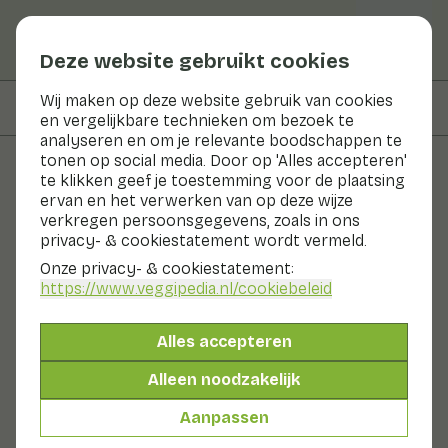
Deze website gebruikt cookies
Wij maken op deze website gebruik van cookies
Op deze pagina
Bereidingswijze
en vergelijkbare technieken om bezoek te
analyseren en om je relevante boodschappen te
tonen op social media. Door op 'Alles accepteren'
te klikken geef je toestemming voor de plaatsing
Recepten
ervan en het verwerken van op deze wijze
verkregen persoonsgegevens, zoals in ons
Gemarineerde
privacy- & cookiestatement wordt vermeld.
groentespiesen
Onze privacy- & cookiestatement:
https://www.veggipedia.nl
/cookiebeleid
Hoofdgerecht
2 pers
20 - 30 min
Alles accepteren
Met seizoensproducten
Alleen noodzakelijk
630gr groenten p.p.
Aanpassen