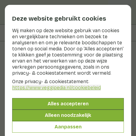
Deze website gebruikt cookies
Wij maken op deze website gebruik van cookies
Op deze pagina
Ingrediënten
en vergelijkbare technieken om bezoek te
analyseren en om je relevante boodschappen te
tonen op social media. Door op 'Alles accepteren'
te klikken geef je toestemming voor de plaatsing
Recepten
ervan en het verwerken van op deze wijze
verkregen persoonsgegevens, zoals in ons
Volkoren wraps met bonen,
privacy- & cookiestatement wordt vermeld.
guacamole en maïs van
Onze privacy- & cookiestatement:
https://www.veggipedia.nl
/cookiebeleid
Francesca Kookt
Alles accepteren
Hoofdgerecht
20 - 30 min
Alleen noodzakelijk
Met seizoensproducten
350gr groenten p.p.
Aanpassen