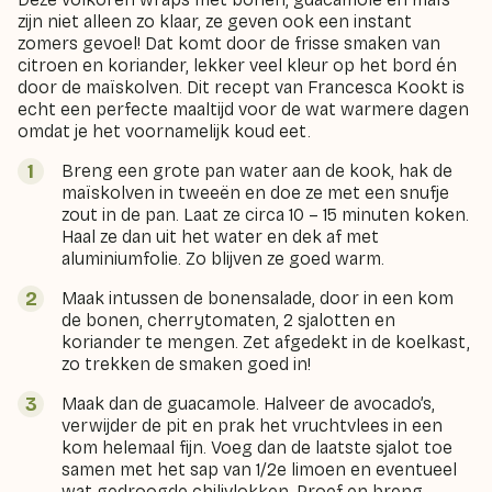
zijn niet alleen zo klaar, ze geven ook een instant
zomers gevoel! Dat komt door de frisse smaken van
citroen en koriander, lekker veel kleur op het bord én
door de maïskolven. Dit recept van Francesca Kookt is
echt een perfecte maaltijd voor de wat warmere dagen
omdat je het voornamelijk koud eet.
Breng een grote pan water aan de kook, hak de
maïskolven in tweeën en doe ze met een snufje
zout in de pan. Laat ze circa 10 – 15 minuten koken.
Haal ze dan uit het water en dek af met
aluminiumfolie. Zo blijven ze goed warm.
Maak intussen de bonensalade, door in een kom
de bonen, cherrytomaten, 2 sjalotten en
koriander te mengen. Zet afgedekt in de koelkast,
zo trekken de smaken goed in!
Maak dan de guacamole. Halveer de avocado’s,
verwijder de pit en prak het vruchtvlees in een
kom helemaal fijn. Voeg dan de laatste sjalot toe
samen met het sap van 1/2e limoen en eventueel
wat gedroogde chilivlokken. Proef en breng