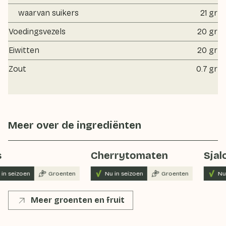
waarvan suikers
21 gr
Voedingsvezels
20 gr
Eiwitten
20 gr
Zout
0.7 gr
Meer over de ingrediënten
Cherrytomaten
Sjal
in seizoen
Groenten
Nu in seizoen
Groenten
Nu 
Meer groenten en fruit