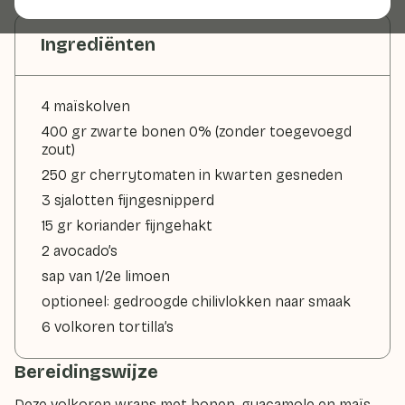
Ingrediënten
4 maïskolven
400 gr zwarte bonen 0% (zonder toegevoegd
zout)
250 gr cherrytomaten in kwarten gesneden
3 sjalotten fijngesnipperd
15 gr koriander fijngehakt
2 avocado’s
sap van 1/2e limoen
optioneel: gedroogde chilivlokken naar smaak
6 volkoren tortilla’s
Bereidingswijze
Deze volkoren wraps met bonen, guacamole en maïs