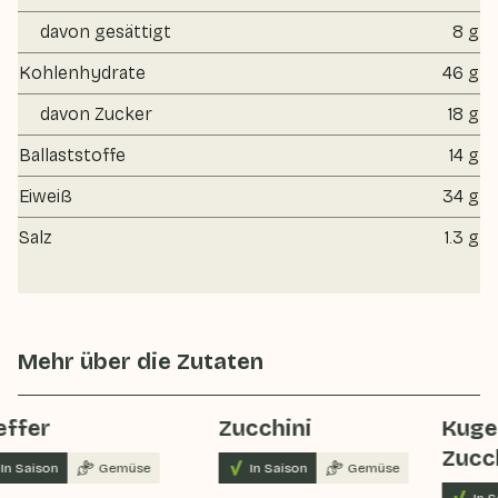
davon gesättigt
8 g
Kohlenhydrate
46 g
davon Zucker
18 g
Ballaststoffe
14 g
Eiweiß
34 g
Salz
1.3 g
Mehr über die Zutaten
effer
Zucchini
Kuge
Zucch
In Saison
Gemüse
In Saison
Gemüse
In S