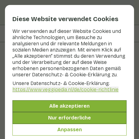
Diese Website verwendet Cookies
Wir verwenden auf dieser Website Cookies und
Auf dieser Seite
Zutaten
ähnliche Technologien, um Besuche zu
analysieren und dir relevante Meldungen in
sozialen Medien anzuzeigen. Mit einem Klick auf
„Alle akzeptieren“ stimmst du deren Verwendung
Rezepte
und der Verarbeitung der auf diese Weise
erhobenen personenbezogenen Daten gemäß
Pikante Fajitas mit Huhn und
unserer Datenschutz- & Cookie-Erklärung zu.
Paprika von Brenda Kookt
Unsere Datenschutz- & Cookie-Erklärung:
https://www.veggipedia.nl
/de/cookie-richtlinie
Hauptgericht
20 - 30 min
Alle akzeptieren
Mit saisonalen Produkten
Nur erforderliche
380 g Gemüse p. P.
&
50 g Obst p. P.
Anpassen