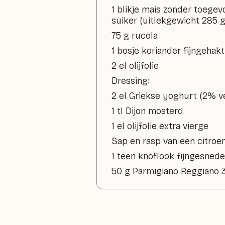
1 blikje mais zonder toege
suiker (uitlekgewicht 285 g
75 g rucola
1 bosje koriander fijngehakt
2 el olijfolie
Dressing:
2 el Griekse yoghurt (2% v
1 tl Dijon mosterd
1 el olijfolie extra vierge
Sap en rasp van een citroe
1 teen knoflook fijngesned
50 g Parmigiano Reggiano 3