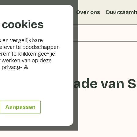
Recepten
Veggiblogs
Over ons
Duurzaamh
 cookies
 en vergelijkbare
relevante boodschappen
ren' te klikken geef je
erwerken van op deze
 privacy- &
 paprikasalade van 
Aanpassen