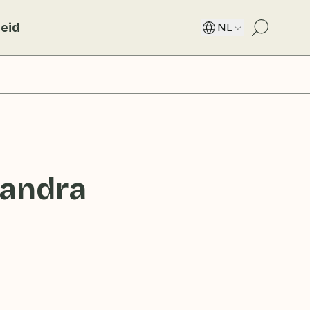
eid
NL
Sandra