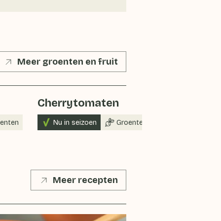
Meer groenten en fruit
Cherrytomaten
Avocado
enten
Nu in seizoen
Groenten
Groenten
Meer recepten