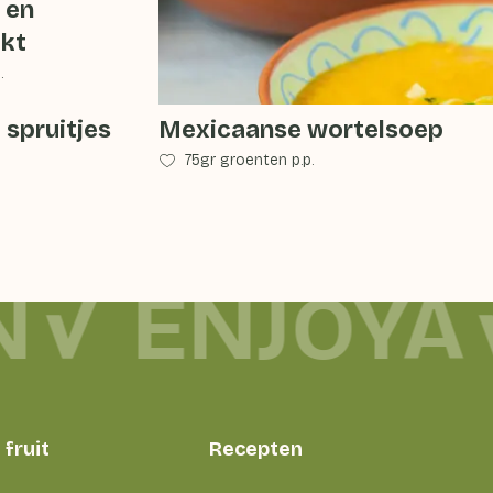
p en
okt
.
 spruitjes
Mexicaanse wortelsoep
75gr groenten p.p.
N
ENJOYA
fruit
Recepten