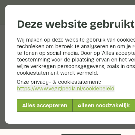
Groenten en fruit
Deze website gebruikt
Op deze pagina
Overzicht
Wij maken op deze website gebruik van cookies
technieken om bezoek te analyseren en om je 
te tonen op social media. Door op 'Alles accepte
toestemming voor de plaatsing ervan en het v
Recepten
wijze verkregen persoonsgegevens, zoals in ons
cookiestatement wordt vermeld.
Mexicaanse
Onze privacy- & cookiestatement:
https://www.veggipedia.nl
/cookiebeleid
Ysbrandy
Alles accepteren
Alleen noodzakelijk
Lunch
10 - 20 min