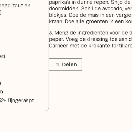
paprika’s in dunne repen. Snijd d
voegd zout en
doormidden. Schil de avocado, verw
)
blokjes. Doe de mais in een vergi
kraan. Doe alle groenten in een k
3. Meng de ingrediënten voor de 
peper. Voeg de dressing toe aan 
Garneer met de krokante tortillare
et)
Delen
n
en
2+ fijngeraspt