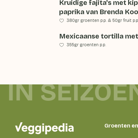
Kruidige fajita's met ki
paprika van Brenda Ko
380gr groenten p.p.
&
50gr fruit p.p
Mexicaanse tortilla met
355gr groenten p.p.
 IN SEIZOE
Groenten en 