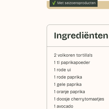
Met seizoensproducten
325gr groenten p.p.
Ingrediënten
2 volkoren tortilla's
1 tl paprikapoeder
1 rode ui
1 rode paprika
1 gele paprika
1 oranje paprika
1 doosje cherrytomaatjes
1 avocado