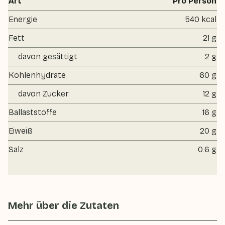
Art
Pro Person
Energie
540 kcal
Fett
21 g
davon gesättigt
2 g
Kohlenhydrate
60 g
davon Zucker
12 g
Ballaststoffe
16 g
Eiweiß
20 g
Salz
0.6 g
Mehr über die Zutaten