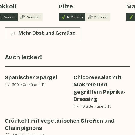
kkoli
Pilze
Ma
In Saison
Gemüse
In Saison
Gemüse
Mehr Obst und Gemüse
Auch lecker!
Spanischer Spargel
Chicoréesalat mit
Makrele und
300 g Gemüse p. P.
gegrilltem Paprika-
Dressing
110 g Gemüse p. P.
Grünkohl mit vegetarischen Streifen und
Champignons