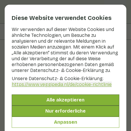
Diese Website verwendet Cookies
Wir verwenden auf dieser Website Cookies und
Auf dieser Seite
Zutaten
ähnliche Technologien, um Besuche zu
analysieren und dir relevante Meldungen in
sozialen Medien anzuzeigen. Mit einem Klick auf
„Alle akzeptieren“ stimmst du deren Verwendung
Rezepte
und der Verarbeitung der auf diese Weise
erhobenen personenbezogenen Daten gemäß
Brokkoliauflauf mit Romesco-
unserer Datenschutz- & Cookie-Erklärung zu.
Sauce von Simones Küche
Unsere Datenschutz- & Cookie-Erklärung:
https://www.veggipedia.nl
/de/cookie-richtlinie
Hauptgericht
20 - 30 min
Alle akzeptieren
Mit saisonalen Produkten
Nur erforderliche
330 g Gemüse p. P.
Anpassen